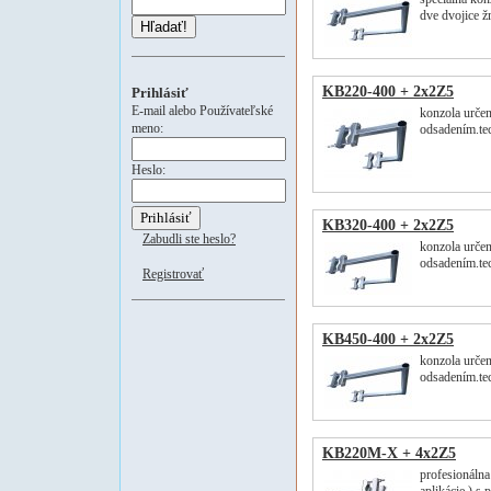
dve dvojice 
Hľadať!
KB220-400 + 2x2Z5
Prihlásiť
E-mail alebo Používateľské
konzola určen
meno:
odsadením.te
Heslo:
KB320-400 + 2x2Z5
Zabudli ste heslo?
konzola určen
odsadením.te
Registrovať
KB450-400 + 2x2Z5
konzola určen
odsadením.te
KB220M-X + 4x2Z5
profesionálna