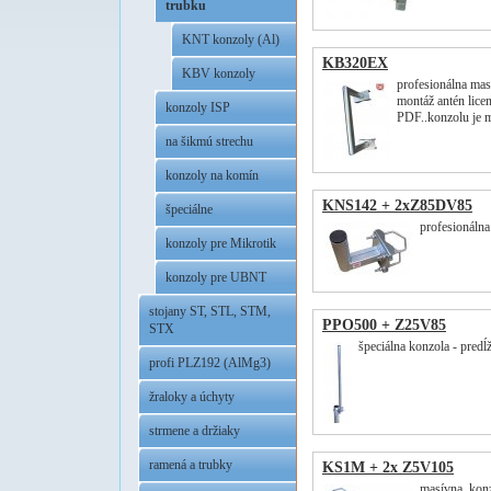
trubku
KNT konzoly (Al)
KB320EX
KBV konzoly
profesionálna mas
montáž antén lice
konzoly ISP
PDF..konzolu je
na šikmú strechu
konzoly na komín
KNS142 + 2xZ85DV85
špeciálne
profesionálna
konzoly pre Mikrotik
konzoly pre UBNT
stojany ST, STL, STM,
PPO500 + Z25V85
STX
špeciálna konzola - predĺž
profi PLZ192 (AlMg3)
žraloky a úchyty
strmene a držiaky
ramená a trubky
KS1M + 2x Z5V105
masívna konzo