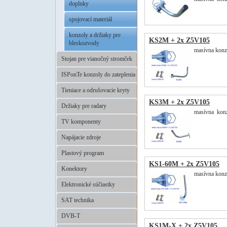
doplnky
spojovací materiál
konzoly a držiaky pre
KS2M + 2x Z5V105
bleskozvody
masívna konzo
Stojan pre vianočný stromček
ISPonTe konzoly do zateplenia
Tieniace a odrušovacie kryty
KS3M + 2x Z5V105
Držiaky pre radary
masívna konzo
TV komponenty
Napájacie zdroje
Plastový program
KS1-60M + 2x Z5V105
Konektory
masívna konzo
Elektronické súčiastky
SAT technika
DVB-T
KS1M-X + 2x Z5V105