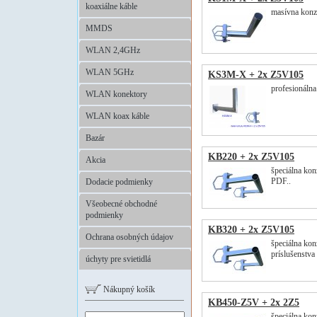
koaxiálne káble
masívna konzo
MMDS
WLAN 2,4GHz
WLAN 5GHz
KS3M-X + 2x Z5V105
profesionálna
WLAN konektory
WLAN koax káble
Bazár
KB220 + 2x Z5V105
Akcia
špeciálna kon
PDF..
Dodacie podmienky
Všeobecné obchodné
podmienky
KB320 + 2x Z5V105
Ochrana osobných údajov
špeciálna kon
príslušenstva
úchyty pre svietidlá
Nákupný košík
KB450-Z5V + 2x 2Z5
špeciálna kon