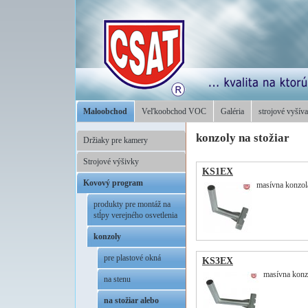
Maloobchod
Veľkoobchod VOC
Galéria
strojové vyšíva
konzoly na stožiar
Držiaky pre kamery
Strojové výšivky
KS1EX
Kovový program
masívna konzola
produkty pre montáž na
stĺpy verejného osvetlenia
konzoly
pre plastové okná
KS3EX
masívna konzo
na stenu
na stožiar alebo