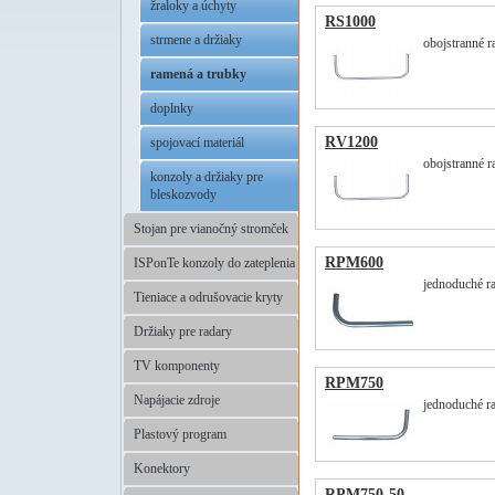
žraloky a úchyty
RS1000
strmene a držiaky
obojstranné 
ramená a trubky
doplnky
RV1200
spojovací materiál
obojstranné 
konzoly a držiaky pre
bleskozvody
Stojan pre vianočný stromček
RPM600
ISPonTe konzoly do zateplenia
jednoduché ra
Tieniace a odrušovacie kryty
Držiaky pre radary
TV komponenty
RPM750
Napájacie zdroje
jednoduché ra
Plastový program
Konektory
RPM750-50