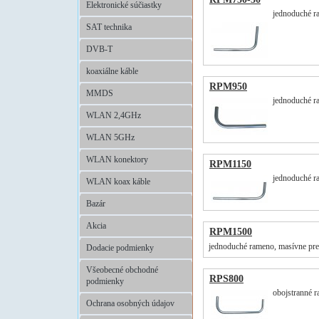
Elektronické súčiastky
jednoduché ra
SAT technika
DVB-T
koaxiálne káble
RPM950
MMDS
jednoduché ra
WLAN 2,4GHz
WLAN 5GHz
WLAN konektory
RPM1150
jednoduché ra
WLAN koax káble
Bazár
Akcia
RPM1500
jednoduché rameno, masívne prev
Dodacie podmienky
Všeobecné obchodné
RPS800
podmienky
obojstranné 
Ochrana osobných údajov