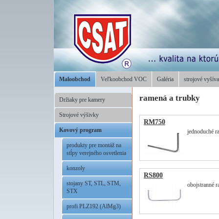
Maloobchod
Veľkoobchod VOC
Galéria
strojové vyšíva
ramená a trubky
Držiaky pre kamery
Strojové výšivky
RM750
Kovový program
jednoduché ra
produkty pre montáž na
stĺpy verejného osvetlenia
konzoly
RS800
stojany ST, STL, STM,
obojstranné 
STX
profi PLZ192 (AlMg3)