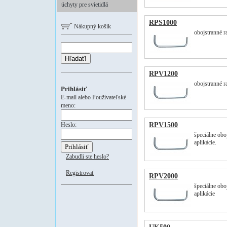
úchyty pre svietidlá
RPS1000
Nákupný košík
obojstranné 
Hľadať!
RPV1200
obojstranné r
Prihlásiť
E-mail alebo Používateľské
meno:
Heslo:
RPV1500
špeciálne obo
aplikácie.
Zabudli ste heslo?
Registrovať
RPV2000
špeciálne obo
aplikácie