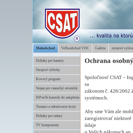
Maloobchod
Veľkoobchod VOC
Galéria
strojové vyšíva
Ochrana osobný
Držiaky pre kamery
Strojové výšivky
Spoločnosť CSAT – Ing
Kovový program
sa
Stojan pre vianočný stromček
zákonom č. 428/2002 Z
systémoch.
ISPonTe konzoly do zateplenia
Tieniace a odrušovacie kryty
Aby sme Vám ale mohli
Držiaky pre radary
zaregistrovať niektoré
údaje
TV komponenty
o Vašich nákupoch ap.