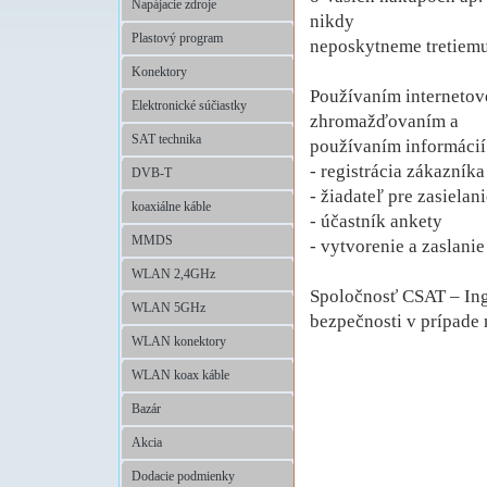
Napájacie zdroje
nikdy
Plastový program
neposkytneme tretiemu
Konektory
Používaním interneto
Elektronické súčiastky
zhromažďovaním a
SAT technika
používaním informácií
- registrácia zákazníka
DVB-T
- žiadateľ pre zasielan
koaxiálne káble
- účastník ankety
MMDS
- vytvorenie a zaslani
WLAN 2,4GHz
Spoločnosť CSAT – Ing
WLAN 5GHz
bezpečnosti v prípade
WLAN konektory
WLAN koax káble
Bazár
Akcia
Dodacie podmienky