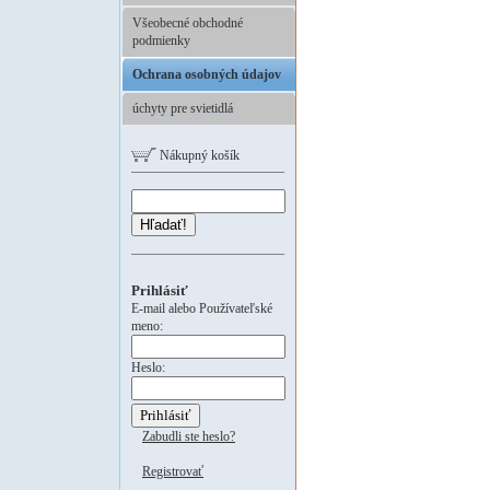
Všeobecné obchodné
podmienky
Ochrana osobných údajov
úchyty pre svietidlá
Nákupný košík
Hľadať!
Prihlásiť
E-mail alebo Používateľské
meno:
Heslo:
Zabudli ste heslo?
Registrovať