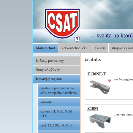
Maloobchod
Veľkoobchod VOC
Galéria
strojové vyšíva
žraloky
Držiaky pre kamery
Strojové výšivky
Z130NE-T
Kovový program
profesionálny
produkty pre montáž na
stĺpy verejného osvetlenia
konzoly
Z18M
stojany ST, STL, STM,
masívny žral
STX
profi PLZ192 (AlMg3)