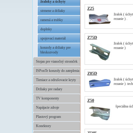
žraloky a úchyty
Z25
strmene a držiaky
žralok ( úchy
rezanie ) .
ramená a trubky
doplnky
Z75D
spojovací materiál
žralok ( úchy
konzoly a držiaky pre
rezanie )
bleskozvody
Stojan pre vianočný stromček
ISPonTe konzoly do zateplenia
Z85D
žralok ( úchy
Tieniace a odrušovacie kryty
rezanie ) .te
Držiaky pre radary
TV komponenty
Z50
špeciálna úch
Napájacie zdroje
Plastový program
Konektory