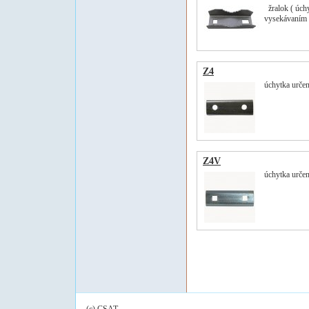
žralok ( úch
vysekávaním 
Z4
úchytka určen
Z4V
úchytka určen