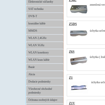
Z50E
Elektronické súčiastky
zmenšená ver
SAT technika
DVB-T
koaxiálne káble
Z5DS
MMDS
úchytka určen
WLAN 2,4GHz
WLAN 5GHz
Z6S
WLAN konektory
úchytka ( žra
WLAN koax káble
Bazár
Akcia
Z1
Dodacie podmienky
úchytka určen
Všeobecné obchodné
podmienky
Ochrana osobných údajov
Z1V