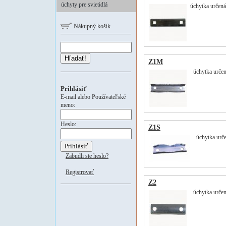
úchyty pre svietidlá
úchytka určená
Nákupný košík
Hľadať!
Z1M
úchytka určen
Prihlásiť
E-mail alebo Používateľské
meno:
Heslo:
Z1S
úchytka urče
Zabudli ste heslo?
Registrovať
Z2
úchytka určen