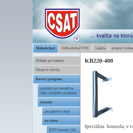
Maloobchod
Veľkoobchod VOC
Galéria
strojové vyšíva
KB220-400
Držiaky pre kamery
Strojové výšivky
Kovový program
produkty pre montáž na
stĺpy verejného osvetlenia
konzoly
pre plastové okná
na stenu
špeciálna konzola, v c
KNT konzoly (Al)