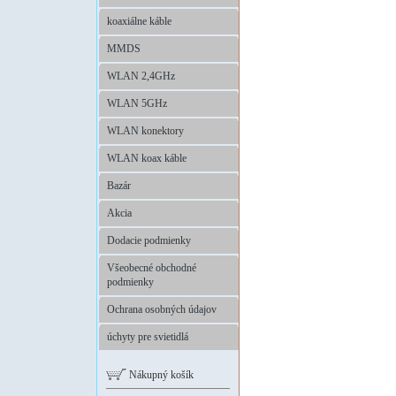
koaxiálne káble
MMDS
WLAN 2,4GHz
WLAN 5GHz
WLAN konektory
WLAN koax káble
Bazár
Akcia
Dodacie podmienky
Všeobecné obchodné
podmienky
Ochrana osobných údajov
úchyty pre svietidlá
Nákupný košík