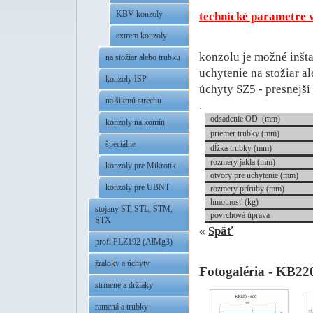
.
KBV konzoly
technické parametre 
.
extrem konzoly
konzolu je možné inšta
na stožiar alebo trubku
uchytenie na stožiar a
konzoly ISP
úchyty SZ5 - presnejší 
na šikmú strechu
.
odsadenie OD (mm)
konzoly na komín
priemer trubky (mm)
špeciálne
dĺžka trubky (mm)
rozmery jakla
(mm)
konzoly pre Mikrotik
otvory pre uchytenie (mm)
konzoly pre UBNT
rozmery príruby (mm)
hmotnosť (kg)
stojany ST, STL, STM,
povrchová úprava
STX
«
Späť
profi PLZ192 (AlMg3)
žraloky a úchyty
Fotogaléria - KB22
strmene a držiaky
ramená a trubky