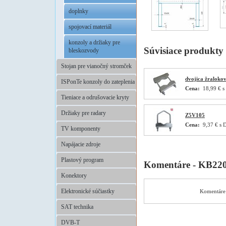
doplnky
spojovací materiál
konzoly a držiaky pre
Súvisiace produkty
bleskozvody
Stojan pre vianočný stromček
dvojica žralok
ISPonTe konzoly do zateplenia
Cena:
18,99 € s
Tieniace a odrušovacie kryty
Držiaky pre radary
Z5V105
Cena:
9,37 € s 
TV komponenty
Napájacie zdroje
Plastový program
Komentáre - KB22
Konektory
Elektronické súčiastky
Komentáre 
SAT technika
DVB-T