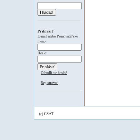
Hľadať!
Prihlásiť
E-mail alebo Používateľské
meno:
Heslo:
Zabudli ste heslo?
Registrovať
(c) CSAT