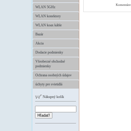
Komentáre 
WLAN 5GHz
WLAN konektory
WLAN koax káble
Bazár
Akcia
Dodacie podmienky
Všeobecné obchodné
podmienky
Ochrana osobných údajov
úchyty pre svietidlá
Nákupný košík
Hľadať!