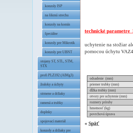
konzoly ISP
na šikmú strechu
konzoly na komín
technické parametre
špeciálne
.
konzoly pre Mikrotik
uchytenie na stožiar a
pomocou úchytu VAZ4 
konzoly pre UBNT
.
stojany ST, STL, STM,
STX
profi PLZ192 (AlMg3)
odsadenie (mm)
priemer trubky (mm)
žraloky a úchyty
dĺžka trubky (mm)
strmene a držiaky
otvory pre uchytenie (mm)
rozmery príruby
ramená a trubky
hmotnosť (kg)
doplnky
povrchová úprava
spojovací materiál
«
Späť
konzoly a držiaky pre