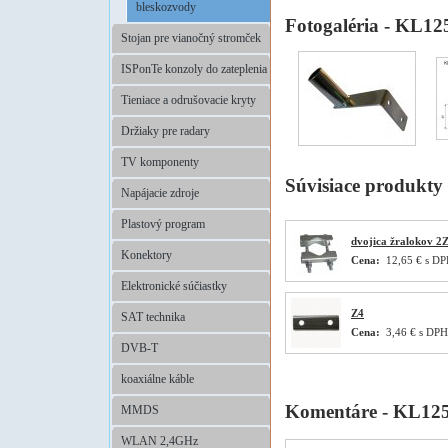
bleskozvody
Fotogaléria - KL12
Stojan pre vianočný stromček
ISPonTe konzoly do zateplenia
Tieniace a odrušovacie kryty
Držiaky pre radary
TV komponenty
Súvisiace produkty
Napájacie zdroje
Plastový program
dvojica žralokov 2
Konektory
Cena:
12,65 € s D
Elektronické súčiastky
Z4
SAT technika
Cena:
3,46 € s DPH
DVB-T
koaxiálne káble
Komentáre - KL12
MMDS
WLAN 2,4GHz