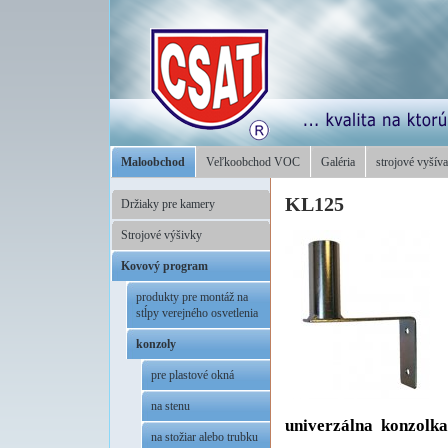
Maloobchod
Veľkoobchod VOC
Galéria
strojové vyšíva
KL125
Držiaky pre kamery
Strojové výšivky
Kovový program
produkty pre montáž na
stĺpy verejného osvetlenia
konzoly
pre plastové okná
na stenu
univerzálna konzolka
na stožiar alebo trubku