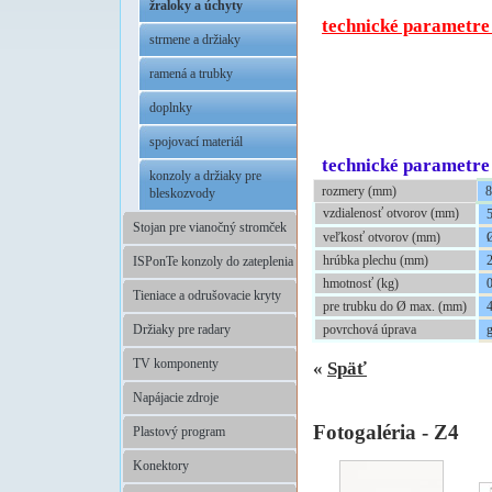
.
žraloky a úchyty
technické parametr
strmene a držiaky
ramená a trubky
doplnky
spojovací materiál
technické parametre
konzoly a držiaky pre
rozmery (mm)
8
bleskozvody
vzdialenosť otvorov (mm)
Stojan pre vianočný stromček
veľkosť otvorov (mm)
hrúbka plechu (mm)
ISPonTe konzoly do zateplenia
hmotnosť (kg)
Tieniace a odrušovacie kryty
pre trubku do Ø max. (mm)
povrchová úprava
Držiaky pre radary
TV komponenty
«
Späť
Napájacie zdroje
Fotogaléria - Z4
Plastový program
Konektory