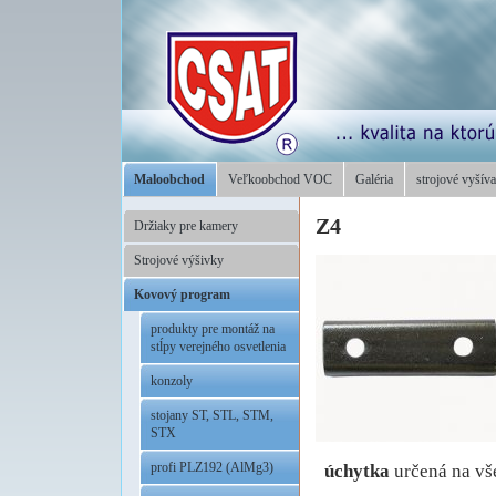
Maloobchod
Veľkoobchod VOC
Galéria
strojové vyšíva
Z4
Držiaky pre kamery
Strojové výšivky
Kovový program
produkty pre montáž na
stĺpy verejného osvetlenia
konzoly
stojany ST, STL, STM,
STX
profi PLZ192 (AlMg3)
úchytka
určená na vš