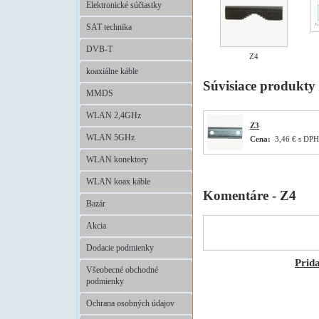
Elektronické súčiastky
SAT technika
DVB-T
Z4
koaxiálne káble
Súvisiace produkty
MMDS
WLAN 2,4GHz
Z3
WLAN 5GHz
Cena:
3,46 € s DPH
WLAN konektory
WLAN koax káble
Komentáre - Z4
Bazár
Akcia
Dodacie podmienky
Prid
Všeobecné obchodné
podmienky
Ochrana osobných údajov