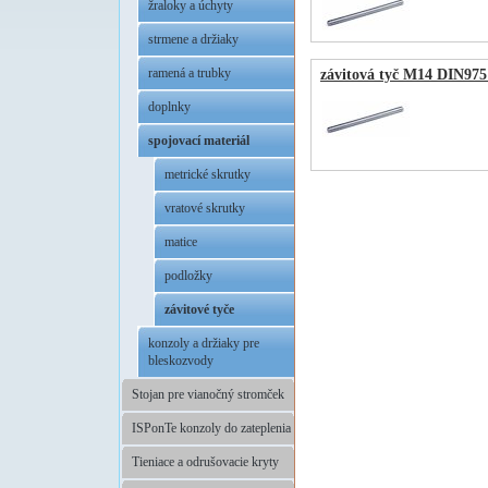
žraloky a úchyty
strmene a držiaky
ramená a trubky
závitová tyč M14 DIN97
doplnky
spojovací materiál
metrické skrutky
vratové skrutky
matice
podložky
závitové tyče
konzoly a držiaky pre
bleskozvody
Stojan pre vianočný stromček
ISPonTe konzoly do zateplenia
Tieniace a odrušovacie kryty