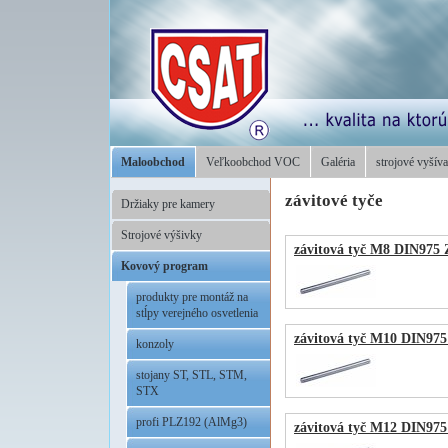
Maloobchod
Veľkoobchod VOC
Galéria
strojové vyšíva
závitové tyče
Držiaky pre kamery
Strojové výšivky
závitová tyč M8 DIN975
Kovový program
produkty pre montáž na
stĺpy verejného osvetlenia
závitová tyč M10 DIN97
konzoly
stojany ST, STL, STM,
STX
profi PLZ192 (AlMg3)
závitová tyč M12 DIN97