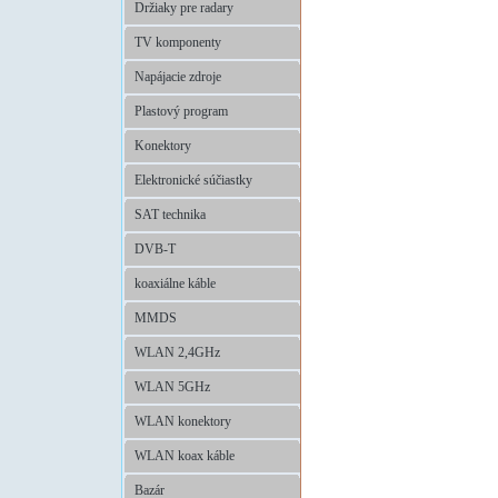
Držiaky pre radary
TV komponenty
Napájacie zdroje
Plastový program
Konektory
Elektronické súčiastky
SAT technika
DVB-T
koaxiálne káble
MMDS
WLAN 2,4GHz
WLAN 5GHz
WLAN konektory
WLAN koax káble
Bazár