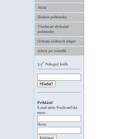
Akcia
Dodacie podmienky
Všeobecné obchodné
podmienky
Ochrana osobných údajov
úchyty pre svietidlá
Nákupný košík
Hľadať!
Prihlásiť
E-mail alebo Používateľské
meno:
Heslo: