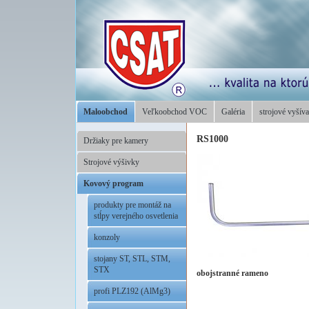
Maloobchod
Veľkoobchod VOC
Galéria
strojové vyšíva
RS1000
Držiaky pre kamery
Strojové výšivky
Kovový program
produkty pre montáž na
stĺpy verejného osvetlenia
konzoly
stojany ST, STL, STM,
STX
obojstranné rameno
profi PLZ192 (AlMg3)
.