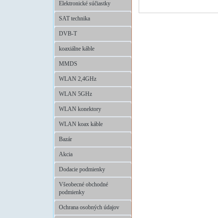
Elektronické súčiastky
SAT technika
DVB-T
koaxiálne káble
MMDS
WLAN 2,4GHz
WLAN 5GHz
WLAN konektory
WLAN koax káble
Bazár
Akcia
Dodacie podmienky
Všeobecné obchodné
podmienky
Ochrana osobných údajov