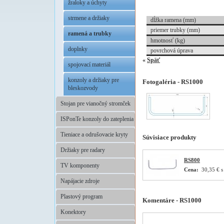
žraloky a úchyty
strmene a držiaky
dĺžka ramena (mm)
priemer trubky (mm)
ramená a trubky
hmotnosť (kg)
doplnky
povrchová úprava
«
Späť
spojovací materiál
konzoly a držiaky pre
Fotogaléria - RS1000
bleskozvody
Stojan pre vianočný stromček
ISPonTe konzoly do zateplenia
Tieniace a odrušovacie kryty
Súvisiace produkty
Držiaky pre radary
RS800
TV komponenty
Cena:
30,35 € 
Napájacie zdroje
Plastový program
Komentáre - RS1000
Konektory