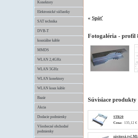
Konektory
.
Elektronické súčiastky
«
Späť
SAT technika
DVB-T
Fotogaléria - profil
koaxiálne káble
MMDS
WLAN 2,4GHz
WLAN 5GHz
WLAN konektory
WLAN koax káble
Bazár
Súvisiace produkty
Akcia
Dodacie podmienky
STR20
Cena:
135,12 €
Všeobecné obchodné
podmienky
závitová tyč M