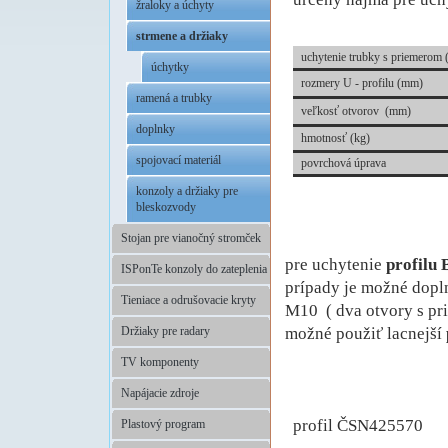
žraloky a úchyty
strmene a držiaky
uchytenie trubky s priemerom
úchytky
rozmery U - profilu (mm)
ramená a trubky
veľkosť otvorov (mm)
doplnky
hmotnosť (kg)
spojovací materiál
povrchová úprava
konzoly a držiaky pre
bleskozvody
Stojan pre vianočný stromček
pre uchytenie
profilu 
ISPonTe konzoly do zateplenia
prípady je možné dopln
Tieniace a odrušovacie kryty
M10 ( dva otvory s pr
možné použiť lacnejší
Držiaky pre radary
TV komponenty
Napájacie zdroje
.
profil ČSN425570
Plastový program