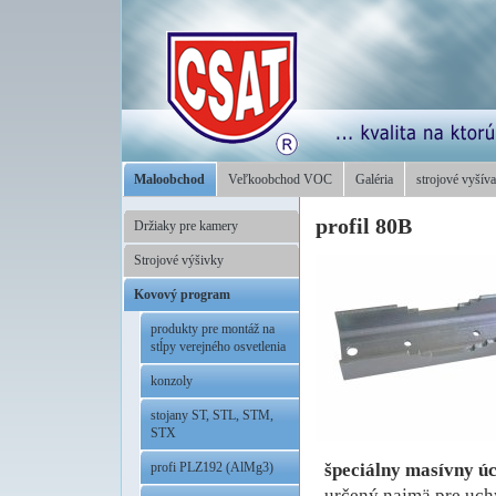
Maloobchod
Veľkoobchod VOC
Galéria
strojové vyšíva
profil 80B
Držiaky pre kamery
Strojové výšivky
Kovový program
produkty pre montáž na
stĺpy verejného osvetlenia
konzoly
stojany ST, STL, STM,
STX
špeciálny masívny úc
profi PLZ192 (AlMg3)
určený najmä pre uchyt