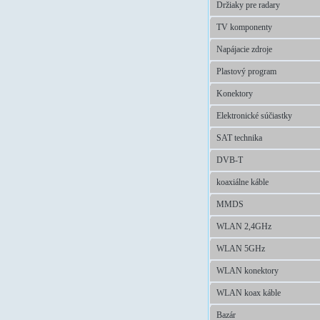
Držiaky pre radary
TV komponenty
Napájacie zdroje
Plastový program
Konektory
Elektronické súčiastky
SAT technika
DVB-T
koaxiálne káble
MMDS
WLAN 2,4GHz
WLAN 5GHz
WLAN konektory
WLAN koax káble
Bazár