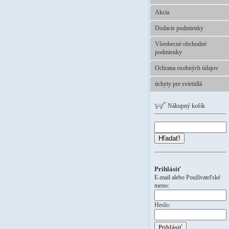
Akcia
Dodacie podmienky
Všeobecné obchodné
podmienky
Ochrana osobných údajov
úchyty pre svietidlá
Nákupný košík
Hľadať!
Prihlásiť
E-mail alebo Používateľské
meno:
Heslo: