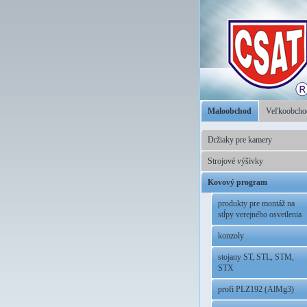
Maloobchod
Veľkoobch
Držiaky pre kamery
Strojové výšivky
Kovový program
produkty pre montáž na
stĺpy verejného osvetlenia
konzoly
stojany ST, STL, STM,
STX
profi PLZ192 (AlMg3)