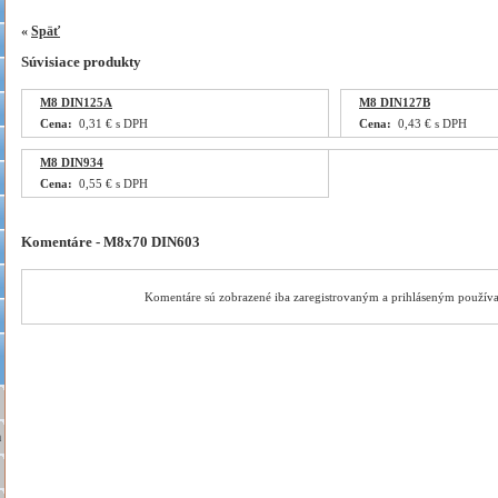
«
Späť
Súvisiace produkty
M8 DIN125A
M8 DIN127B
Cena:
0,31 € s DPH
Cena:
0,43 € s DPH
M8 DIN934
Cena:
0,55 € s DPH
Komentáre - M8x70 DIN603
Komentáre sú zobrazené iba zaregistrovaným a prihláseným použív
a