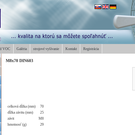
od VOC
Galéria
strojové vyšívanie
Kontakt
Registrácia
M8x70 DIN603
celková dĺžka (mm)
70
dĺžka závitu (mm)
25
závit
M8
hmotnosť (g)
29