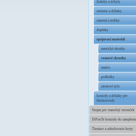
žraloky a úchyty
strmene a držiaky
ramená a trubky
doplnky
spojovací materiál
metrické skrutky
vratové skrutky
matice
podložky
závitové tyče
konzoly a držiaky pre
bleskozvody
Stojan pre vianočný stromček
ISPonTe konzoly do zatepleni
Tieniace a odrušovacie kryty