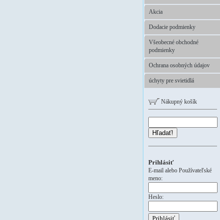
Akcia
Dodacie podmienky
Všeobecné obchodné
podmienky
Ochrana osobných údajov
úchyty pre svietidlá
Nákupný košík
Hľadať!
Prihlásiť
E-mail alebo Používateľské
meno:
Heslo: