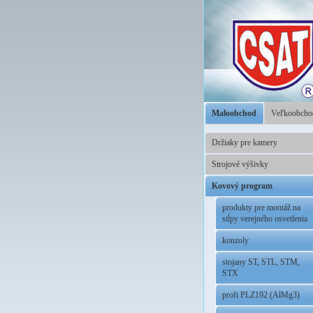
Maloobchod
Veľkoobch
Držiaky pre kamery
Strojové výšivky
Kovový program
produkty pre montáž na
stĺpy verejného osvetlenia
konzoly
stojany ST, STL, STM,
STX
profi PLZ192 (AlMg3)