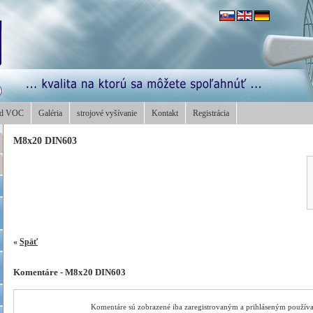
od VOC
Galéria
strojové vyšívanie
Kontakt
Registrácia
M8x20 DIN603
«
Späť
Komentáre - M8x20 DIN603
Komentáre sú zobrazené iba zaregistrovaným a prihláseným použív