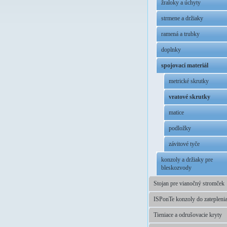
žraloky a úchyty
strmene a držiaky
ramená a trubky
doplnky
spojovací materiál
metrické skrutky
vratové skrutky
matice
podložky
závitové tyče
konzoly a držiaky pre
bleskozvody
Stojan pre vianočný stromček
ISPonTe konzoly do zatepleni
Tieniace a odrušovacie kryty