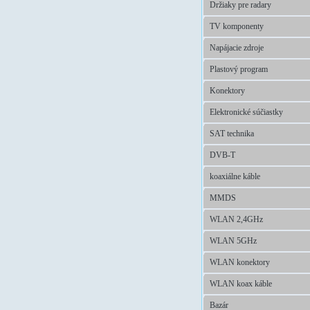
Držiaky pre radary
TV komponenty
Napájacie zdroje
Plastový program
Konektory
Elektronické súčiastky
SAT technika
DVB-T
koaxiálne káble
MMDS
WLAN 2,4GHz
WLAN 5GHz
WLAN konektory
WLAN koax káble
Bazár