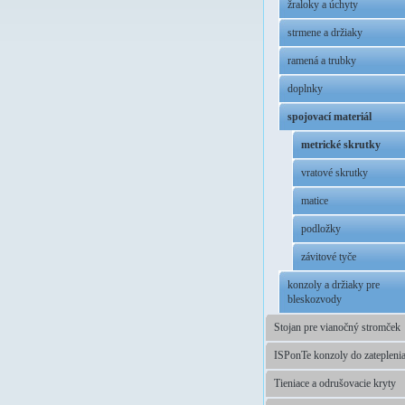
žraloky a úchyty
strmene a držiaky
ramená a trubky
doplnky
spojovací materiál
metrické skrutky
vratové skrutky
matice
podložky
závitové tyče
konzoly a držiaky pre
bleskozvody
Stojan pre vianočný stromček
ISPonTe konzoly do zatepleni
Tieniace a odrušovacie kryty