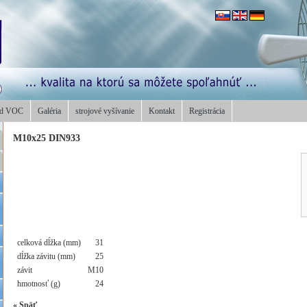
od VOC
Galéria
strojové vyšívanie
Kontakt
Registrácia
M10x25 DIN933
celková dĺžka (mm)
31
dĺžka závitu (mm)
25
závit
M10
hmotnosť (g)
24
«
Späť