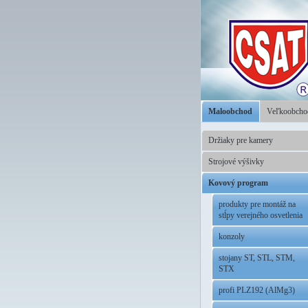
Maloobchod
Veľkoobch
Držiaky pre kamery
Strojové výšivky
Kovový program
produkty pre montáž na
stĺpy verejného osvetlenia
konzoly
stojany ST, STL, STM,
STX
profi PLZ192 (AlMg3)