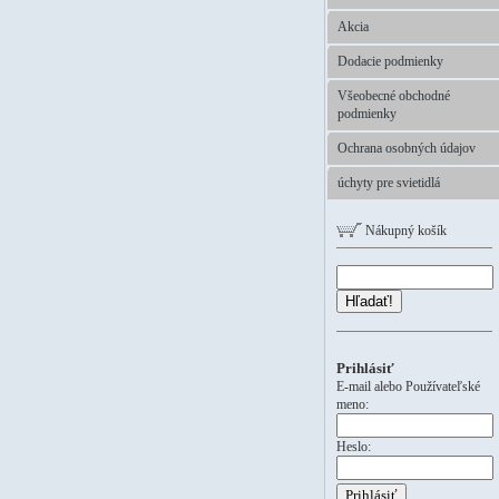
Akcia
Dodacie podmienky
Všeobecné obchodné
podmienky
Ochrana osobných údajov
úchyty pre svietidlá
Nákupný košík
Hľadať!
Prihlásiť
E-mail alebo Používateľské
meno:
Heslo: