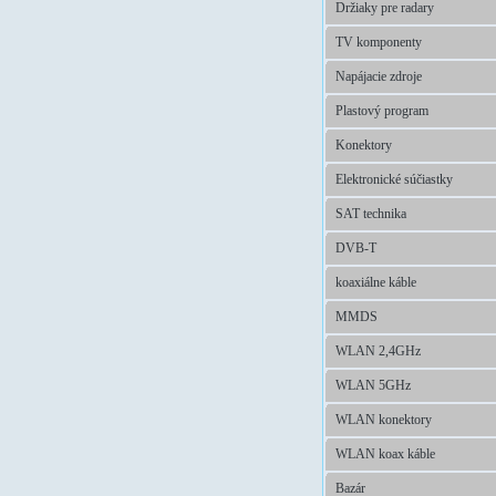
Držiaky pre radary
TV komponenty
Napájacie zdroje
Plastový program
Konektory
Elektronické súčiastky
SAT technika
DVB-T
koaxiálne káble
MMDS
WLAN 2,4GHz
WLAN 5GHz
WLAN konektory
WLAN koax káble
Bazár