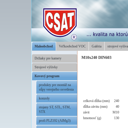
Maloobchod
Veľkoobchod VOC
Galéria
strojové vyšíva
M10x240 DIN603
Držiaky pre kamery
Strojové výšivky
Kovový program
produkty pre montáž na
stĺpy verejného osvetlenia
konzoly
celková dĺžka (mm)
240
dĺžka závitu (mm)
40
stojany ST, STL, STM,
STX
závit
M10
hmotnosť (g)
130
profi PLZ192 (AlMg3)