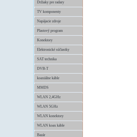
Držiaky pre radary
TV komponenty
Napájacie zdroje
Plastový program
Konektory
Elektronické súčiastky
SAT technika
DVB-T
koaxiálne káble
MMDS
WLAN 2,4GHz
WLAN 5GHz
WLAN konektory
WLAN koax káble
Bazár