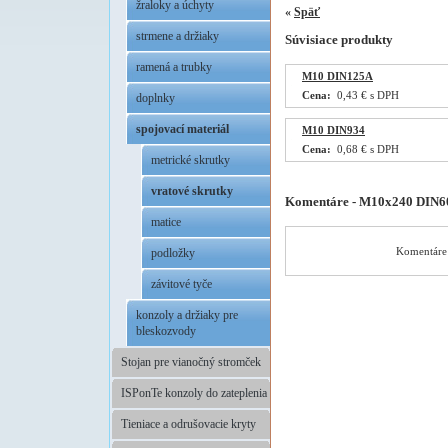
žraloky a úchyty
«
Späť
strmene a držiaky
Súvisiace produkty
ramená a trubky
M10 DIN125A
Cena:
0,43 € s DPH
doplnky
spojovací materiál
M10 DIN934
Cena:
0,68 € s DPH
metrické skrutky
vratové skrutky
Komentáre - M10x240 DIN6
matice
Komentáre 
podložky
závitové tyče
konzoly a držiaky pre
bleskozvody
Stojan pre vianočný stromček
ISPonTe konzoly do zateplenia
Tieniace a odrušovacie kryty