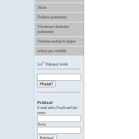
Akcia
Dodacie podmienky
Všeobecné obchodné
podmienky
Ochrana osobných údajov
úchyty pre svietidlá
Nákupný košík
Hľadať!
Prihlásiť
E-mail alebo Používateľské
meno:
Heslo: