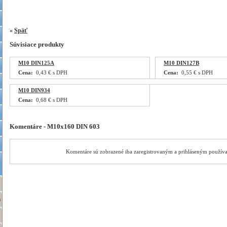
«
Späť
Súvisiace produkty
M10 DIN125A
M10 DIN127B
Cena:
0,43 € s DPH
Cena:
0,55 € s DPH
M10 DIN934
Cena:
0,68 € s DPH
Komentáre - M10x160 DIN 603
Komentáre sú zobrazené iba zaregistrovaným a prihláseným použív
a