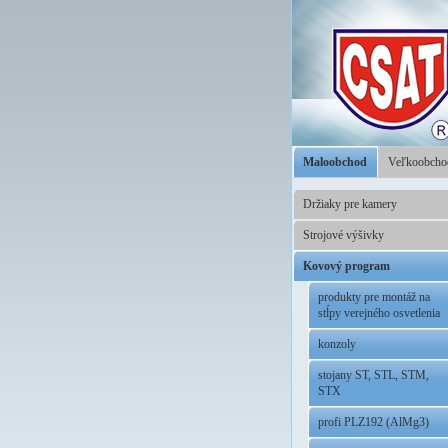
Maloobchod
Veľkoobch
Držiaky pre kamery
Strojové výšivky
Kovový program
produkty pre montáž na
stĺpy verejného osvetlenia
konzoly
stojany ST, STL, STM,
STX
profi PLZ192 (AlMg3)