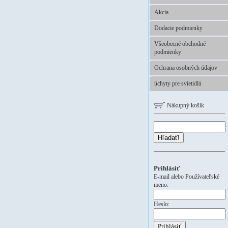
Akcia
Dodacie podmienky
Všeobecné obchodné
podmienky
Ochrana osobných údajov
úchyty pre svietidlá
Nákupný košík
Hľadať!
Prihlásiť
E-mail alebo Používateľské
meno:
Heslo: