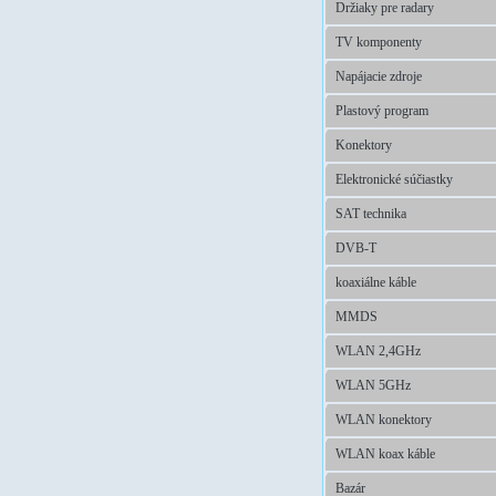
Držiaky pre radary
TV komponenty
Napájacie zdroje
Plastový program
Konektory
Elektronické súčiastky
SAT technika
DVB-T
koaxiálne káble
MMDS
WLAN 2,4GHz
WLAN 5GHz
WLAN konektory
WLAN koax káble
Bazár