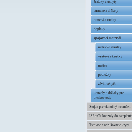
žraloky a úchyty
strmene a držiaky
ramená a trubky
doplnky
spojovací materiál
metrické skrutky
vratové skrutky
matice
podložky
závitové tyče
konzoly a držiaky pre
bleskozvody
Stojan pre vianočný stromček
ISPonTe konzoly do zatepleni
Tieniace a odrušovacie kryty