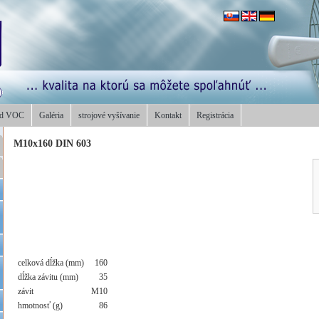
od VOC
Galéria
strojové vyšívanie
Kontakt
Registrácia
M10x160 DIN 603
celková dĺžka (mm)
160
dĺžka závitu (mm)
35
závit
M10
hmotnosť (g)
86