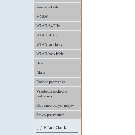
koaxiálne káble
MMDS
WLAN 2,4GHz
WLAN 5GHz
WLAN konektory
WLAN koax káble
Bazár
Akcia
Dodacie podmienky
Všeobecné obchodné
podmienky
Ochrana osobných údajov
úchyty pre svietidlá
Nákupný košík