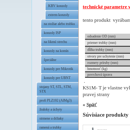
.
KBV konzoly
technické parametre 
extrem konzoly
tento produkt vyrábam
na stožiar alebo trubku
.
konzoly ISP
odsadenie OD (mm)
na šikmú strechu
priemer trubky (mm)
dĺžka trubky (mm)
konzoly na komín
otvory pre uchytenie (mm)
špeciálne
rozmery príruby (mm)
hmotnosť (kg)
konzoly pre Mikrotik
povrchová úprava
konzoly pre UBNT
.
stojany ST, STL, STM,
KS1M- T je vlastne vyl
STX
pravej strany
profi PLZ192 (AlMg3)
«
Späť
žraloky a úchyty
Súvisiace produkty
strmene a držiaky
ramená a trubky