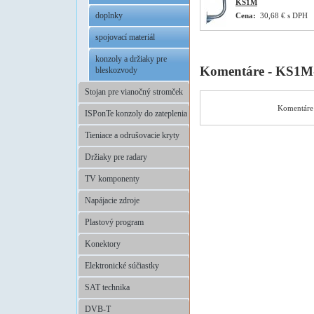
KS1M
doplnky
Cena:
30,68 € s DPH
spojovací materiál
konzoly a držiaky pre
Komentáre - KS1M
bleskozvody
Stojan pre vianočný stromček
Komentáre 
ISPonTe konzoly do zateplenia
Tieniace a odrušovacie kryty
Držiaky pre radary
TV komponenty
Napájacie zdroje
Plastový program
Konektory
Elektronické súčiastky
SAT technika
DVB-T