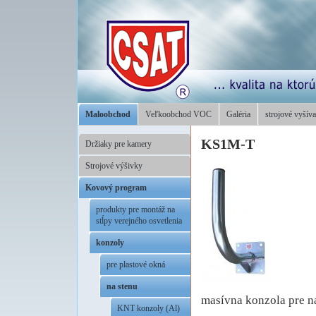
Maloobchod
Veľkoobchod VOC
Galéria
strojové vyšíva
KS1M-T
Držiaky pre kamery
Strojové výšivky
Kovový program
produkty pre montáž na
stĺpy verejného osvetlenia
konzoly
pre plastové okná
na stenu
masívna konzola pre n
KNT konzoly (Al)