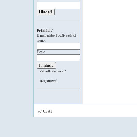
Hľadať!
Prihlásiť
E-mail alebo Používateľské
meno:
Heslo:
Zabudli ste heslo?
Registrovať
(c) CSAT