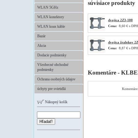
súvisiace produkty
WLAN 5GHz
WLAN konektory
dvojica 2Z3-100
Cena:
8,60 € s DPH
WLAN koax káble
Bazár
dvojica žralokov 2
Akcia
Cena:
8,87 € s DPH
Dodacie podmienky
Všeobecné obchodné
podmienky
Komentáre - KLBE
Ochrana osobných údajov
úchyty pre svietidlá
Komentáre 
Nákupný košík
Hľadať!