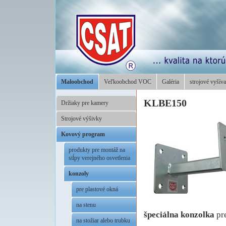
Maloobchod
Veľkoobchod VOC
Galéria
strojové vyšíva
KLBE150
Držiaky pre kamery
Strojové výšivky
Kovový program
produkty pre montáž na
stĺpy verejného osvetlenia
konzoly
pre plastové okná
na stenu
špeciálna konzolka
pr
na stožiar alebo trubku