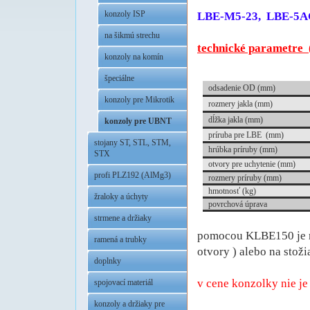
konzoly ISP
LBE-M5-23, LBE-5A
.
na šikmú strechu
technické parametre 
konzoly na komín
.
špeciálne
odsadenie OD (mm)
konzoly pre Mikrotik
rozmery jakla (mm)
dĺžka jakla (mm)
konzoly pre UBNT
príruba pre LBE (mm)
stojany ST, STL, STM,
hrúbka príruby (mm)
STX
otvory pre uchytenie (mm)
profi PLZ192 (AlMg3)
rozmery príruby (mm)
hmotnosť (kg)
žraloky a úchyty
povrchová úprava
.
strmene a držiaky
pomocou KLBE150 je m
ramená a trubky
otvory ) alebo na stož
doplnky
.
v cene konzolky nie je
spojovací materiál
.
konzoly a držiaky pre