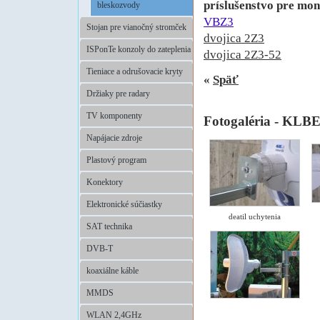
príslušenstvo pre mon
bleskozvody
VBZ3
Stojan pre vianočný stromček
dvojica 2Z3
ISPonTe konzoly do zateplenia
dvojica 2Z3-52
Tieniace a odrušovacie kryty
«
Späť
Držiaky pre radary
TV komponenty
Fotogaléria - KLB
Napájacie zdroje
Plastový program
Konektory
Elektronické súčiastky
deatil uchytenia
SAT technika
DVB-T
koaxiálne káble
MMDS
WLAN 2,4GHz