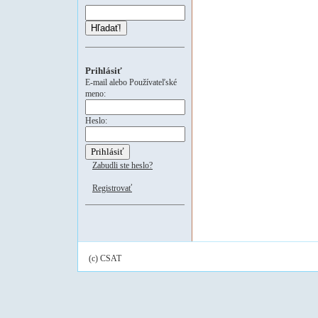
Hľadať!
Prihlásiť
E-mail alebo Používateľské
meno:
Heslo:
Zabudli ste heslo?
Registrovať
(c) CSAT