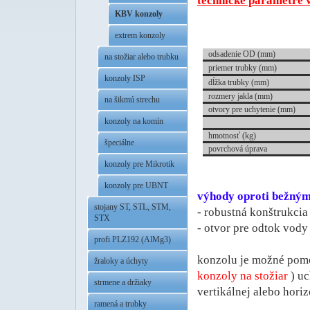
technické parametre 
KBV konzoly
.
extrem konzoly
odsadenie OD (mm)
na stožiar alebo trubku
priemer trubky (mm)
konzoly ISP
dĺžka trubky (mm)
rozmery jakla
(mm)
na šikmú strechu
otvory pre uchytenie (mm)
konzoly na komín
hmotnosť (kg)
špeciálne
povrchová úprava
konzoly pre Mikrotik
.
konzoly pre UBNT
výhody oproti bežný
stojany ST, STL, STM,
- robustná konštrukcia
STX
- otvor pre odtok vody 
profi PLZ192 (AlMg3)
.
konzolu je možné pomo
žraloky a úchyty
konzoly na
stožiar
) uc
strmene a držiaky
vertikálnej alebo hori
ramená a trubky