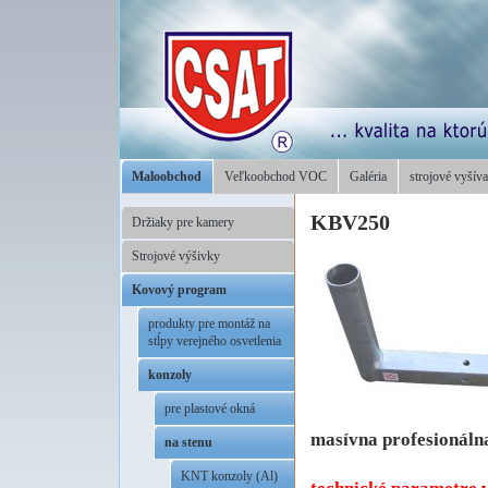
Maloobchod
Veľkoobchod VOC
Galéria
strojové vyšíva
KBV250
Držiaky pre kamery
Strojové výšivky
Kovový program
produkty pre montáž na
stĺpy verejného osvetlenia
konzoly
pre plastové okná
masívna profesionáln
na stenu
..
KNT konzoly (Al)