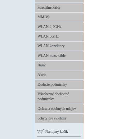
koaxiálne káble
MMDS
WLAN 2,4GHz
WLAN 5GHz
WLAN konektory
WLAN koax káble
Bazár
Akcia
Dodacie podmienky
Všeobecné obchodné
podmienky
Ochrana osobných údajov
úchyty pre svietidlá
Nákupný košík