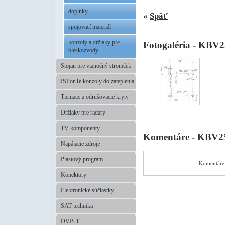
doplnky
«
Späť
spojovací materiál
konzoly a držiaky pre
Fotogaléria - KBV
bleskozvody
Stojan pre vianočný stromček
ISPonTe konzoly do zateplenia
Tieniace a odrušovacie kryty
Držiaky pre radary
TV komponenty
Komentáre - KBV2
Napájacie zdroje
Plastový program
Komentáre 
Konektory
Elektronické súčiastky
SAT technika
DVB-T