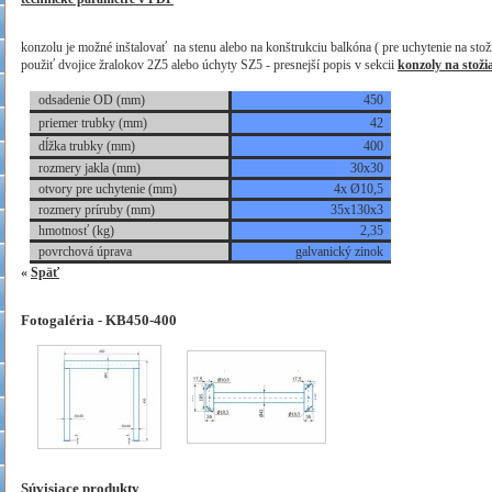
.
konzolu je možné inštalovať na stenu alebo na konštrukciu balkóna ( pre uchytenie na stoži
použiť dvojice žralokov 2Z5 alebo úchyty SZ5 - presnejší popis v sekcii
konzoly na stoži
.
odsadenie OD (mm)
450
priemer trubky (mm)
42
dĺžka trubky (mm)
400
rozmery jakla
(mm)
30x30
otvory pre uchytenie (mm)
4x Ø10,5
rozmery príruby (mm)
35x130x3
hmotnosť (kg)
2,35
povrchová úprava
galvanický zinok
«
Späť
Fotogaléria - KB450-400
Súvisiace produkty