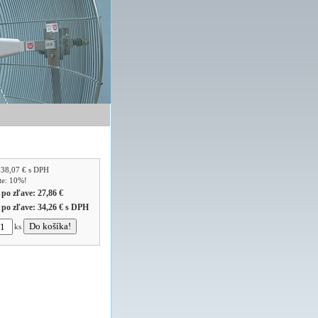
:
38,07 €
s DPH
íte: 10%!
 po zľave:
27,86 €
 po zľave:
34,26 €
s DPH
ks