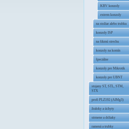
KBV konzoly
extrem konzoly
na stožiar alebo trubku
konzoly ISP
na šikmú strechu
konzoly na komín
špeciálne
konzoly pre Mikrotik
konzoly pre UBNT
stojany ST, STL, STM,
STX
profi PLZ192 (AlMg3)
žraloky a úchyty
strmene a držiaky
ramená a trubky