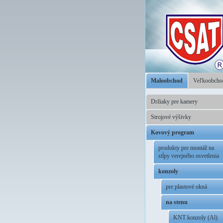
Maloobchod
Veľkoobch
Držiaky pre kamery
Strojové výšivky
Kovový program
produkty pre montáž na
stĺpy verejného osvetlenia
konzoly
pre plastové okná
na stenu
KNT konzoly (Al)