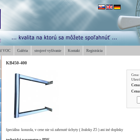
od VOC
Galéria
strojové vyšívanie
Kontakt
Registrácia
KB450-400
Cena
Ušetr
Cena
Cena
špeciálna konzola, v cene nie sú zahrnuté úchyty ( žraloky Z5 ) ani iné doplnky
.
technické parametre v PDF