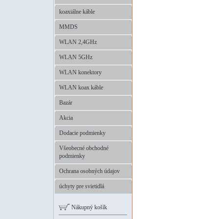
koaxiálne káble
MMDS
WLAN 2,4GHz
WLAN 5GHz
WLAN konektory
WLAN koax káble
Bazár
Akcia
Dodacie podmienky
Všeobecné obchodné
podmienky
Ochrana osobných údajov
úchyty pre svietidlá
Nákupný košík