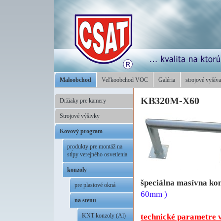
Maloobchod
Veľkoobchod VOC
Galéria
strojové vyšíva
KB320M-X60
Držiaky pre kamery
Strojové výšivky
Kovový program
produkty pre montáž na
stĺpy verejného osvetlenia
konzoly
špeciálna masívna kon
pre plastové okná
60mm )
na stenu
..
technické parametre 
KNT konzoly (Al)