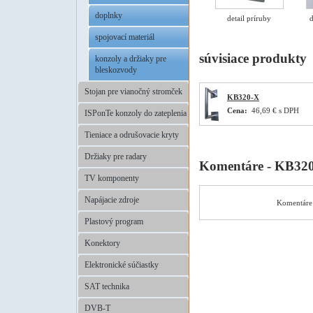
doplnky
detail príruby
d
spojovací materiál
súvisiace produkty
konzoly a držiaky pre
bleskozvody
Stojan pre vianočný stromček
KB320-X
Cena:
46,69 € s DPH
ISPonTe konzoly do zateplenia
Tieniace a odrušovacie kryty
Držiaky pre radary
Komentáre - KB32
TV komponenty
Napájacie zdroje
Komentáre 
Plastový program
Konektory
Elektronické súčiastky
SAT technika
DVB-T