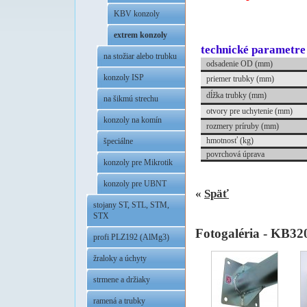
.
KBV konzoly
extrem konzoly
technické parametre
na stožiar alebo trubku
odsadenie OD (mm)
konzoly ISP
priemer trubky (mm)
dĺžka trubky (mm)
na šikmú strechu
otvory pre uchytenie (mm)
konzoly na komín
rozmery príruby (mm)
hmotnosť (kg)
špeciálne
povrchová úprava
konzoly pre Mikrotik
.
konzoly pre UBNT
«
Späť
stojany ST, STL, STM,
STX
Fotogaléria - KB3
profi PLZ192 (AlMg3)
žraloky a úchyty
strmene a držiaky
ramená a trubky