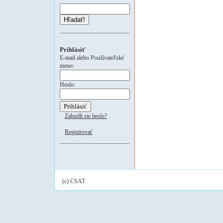
Hľadať!
Prihlásiť
E-mail alebo Používateľské
meno:
Heslo:
Zabudli ste heslo?
Registrovať
(c) CSAT