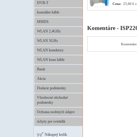
DVB-T
Cena:
25,66 € 
koaxiálne káble
MMDS
Komentáre - ISP22
WLAN 2,4GHz
WLAN 5GHz
Komentáre 
WLAN konektory
WLAN koax káble
Bazár
Akcia
Dodacie podmienky
Všeobecné obchodné
podmienky
Ochrana osobných údajov
úchyty pre svietidlá
Nákupný košík