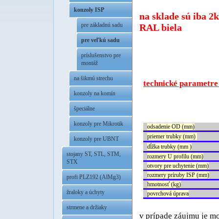
x
konzoly ISP
na sklade sú iba 2
pre základnú sadu
RAL biela
pre veľkú sadu
x
.
príslušenstvo pre
montáž
na šikmú strechu
technické parametre
konzoly na komín
špeciálne
.
konzoly pre Mikrotik
odsadenie OD (mm)
priemer trubky
(mm)
konzoly pre UBNT
dĺžka trubky (mm )
stojany ST, STL, STM,
rozmery U profilu
(mm)
STX
otvory pre uchytenie (mm)
rozmery príruby ISP (mm)
profi PLZ192 (AlMg3)
hmotnosť (kg)
žraloky a úchyty
povrchová úprava
.
strmene a držiaky
v prípade záujmu je mo