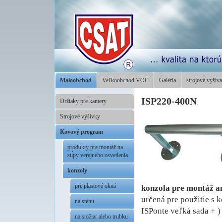
Maloobchod
Veľkoobchod VOC
Galéria
strojové vyšíva
ISP220-400N
Držiaky pre kamery
Strojové výšivky
Kovový program
produkty pre montáž na
stĺpy verejného osvetlenia
konzoly
pre plastové okná
konzola pre montáž an
určená pre použitie s 
na stenu
ISPonte veľká sada + )
na stožiar alebo trubku