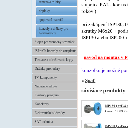
ramená a trubky
stupnica RAL - komaxi
rokov )
doplnky
.
spojovací materiál
pri zakúpení ISP130, 
konzoly a držiaky pre
skrutky M6x20 + podl
bleskozvody
ISP130 alebo ISP200 )
Stojan pre vianočný stromček
.
ISPonTe konzoly do zateplenia
návod na montáž v 
Tieniace a odrušovacie kryty
.
Držiaky pre radary
konzolku je možné pou
TV komponenty
«
Späť
Napájacie zdroje
súvisiace produkty
Plastový program
Konektory
ISP130 ( veľká s
Cena:
19,89 € 
Elektronické súčiastky
SAT technika
ISP200 ( veľká s