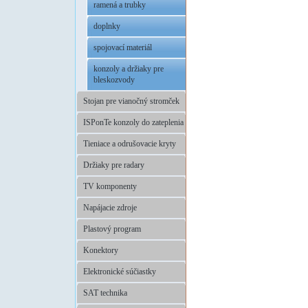
ramená a trubky
doplnky
spojovací materiál
konzoly a držiaky pre
bleskozvody
Stojan pre vianočný stromček
ISPonTe konzoly do zateplenia
Tieniace a odrušovacie kryty
Držiaky pre radary
TV komponenty
Napájacie zdroje
Plastový program
Konektory
Elektronické súčiastky
SAT technika