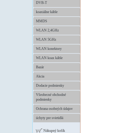
DVB-T
koaxiálne káble
MMDS
WLAN 2,4GHz
WLAN 5GHz
WLAN konektory
WLAN koax káble
Bazár
Akcia
Dodacie podmienky
Všeobecné obchodné
podmienky
Ochrana osobných údajov
úchyty pre svietidlá
Nákupný košík