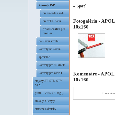
konzoly ISP
«
Späť
pre základnú sadu
Fotogaléria - APO
pre veľkú sadu
10x160
príslušenstvo pre
montáž
na šikmú strechu
konzoly na komín
špeciálne
konzoly pre Mikrotik
Komentáre - APOL
konzoly pre UBNT
10x160
stojany ST, STL, STM,
STX
profi PLZ192 (AlMg3)
Komentáre 
žraloky a úchyty
strmene a držiaky