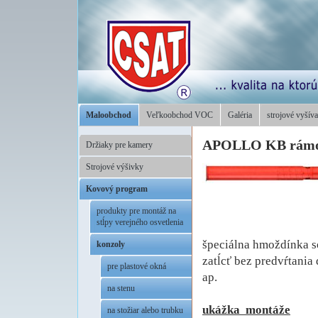
Maloobchod
Veľkoobchod VOC
Galéria
strojové vyšíva
APOLLO KB rámová
Držiaky pre kamery
Strojové výšivky
Kovový program
produkty pre montáž na
stĺpy verejného osvetlenia
špeciálna hmoždínka so
konzoly
zatĺcť bez predvŕtania
pre plastové okná
ap.
na stenu
.
ukážka montáže
na stožiar alebo trubku