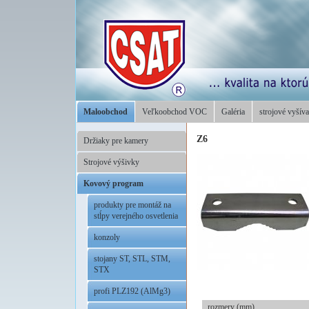
Maloobchod
Veľkoobchod VOC
Galéria
strojové vyšíva
Z6
Držiaky pre kamery
Strojové výšivky
Kovový program
produkty pre montáž na
stĺpy verejného osvetlenia
konzoly
stojany ST, STL, STM,
STX
profi PLZ192 (AlMg3)
rozmery (mm)