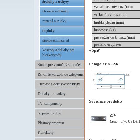
žraloky a úchyty
vzdialenosť otvorov (mm)
strmene a držiaky
veľkosť otvorov (mm)
ramená a trubky
hrúbka plechu (mm)
hmotnosť (kg)
doplnky
pre stožiar do Ø max. (mm)
spojovací materiál
povrchová úprava
konzoly a držiaky pre
«
Späť
bleskozvody
Fotogaléria - Z6
Stojan pre vianočný stromček
ISPonTe konzoly do zateplenia
Tieniace a odrušovacie kryty
Držiaky pre radary
Súvisiace produkty
TV komponenty
Napájacie zdroje
Z6V
Cena:
3,76 € s DPH
Plastový program
Konektory