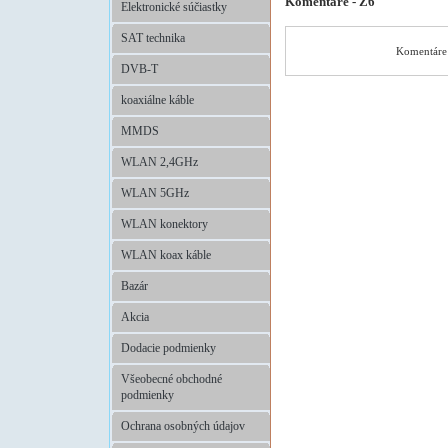
Komentáre - Z6
Elektronické súčiastky
SAT technika
Komentáre 
DVB-T
koaxiálne káble
MMDS
WLAN 2,4GHz
WLAN 5GHz
WLAN konektory
WLAN koax káble
Bazár
Akcia
Dodacie podmienky
Všeobecné obchodné
podmienky
Ochrana osobných údajov