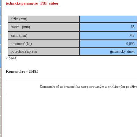
technické parametre PDF súbor
h
dĺžka (mm)
rozteč (mm)
85
závit (mm)
M8
hmotnosť (kg)
0,095
povrchová úprava
galvanický zinok
«
Späť
Komentáre - UH85
a
Komentáre sú zobrazené iba zaregistrovaným a prihláseným použív