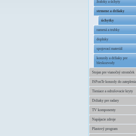
žraloky a úchyty
strmene a držiaky
úchytky
ramená a trubky
doplnky
spojovací materiál
konzoly a držiaky pre
bleskozvody
Stojan pre vianočný stromček
ISPonTe konzoly do zatepleni
Tieniace a odrušovacie kryty
Držiaky pre radary
TV komponenty
Napájacie zdroje
Plastový program