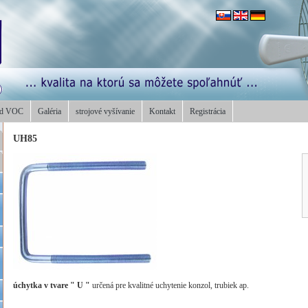
od VOC
Galéria
strojové vyšívanie
Kontakt
Registrácia
UH85
úchytka v tvare " U "
určená pre kvalitné uchytenie konzol, trubiek ap.