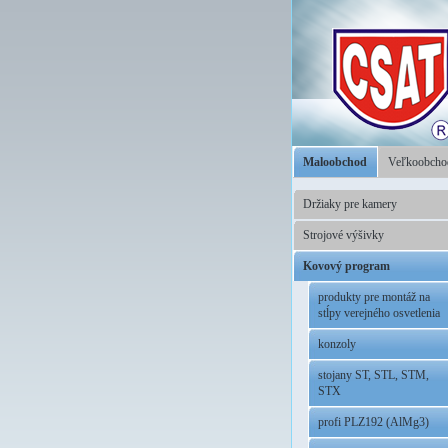
Maloobchod
Veľkoobch
Držiaky pre kamery
Strojové výšivky
Kovový program
produkty pre montáž na
stĺpy verejného osvetlenia
konzoly
stojany ST, STL, STM,
STX
profi PLZ192 (AlMg3)