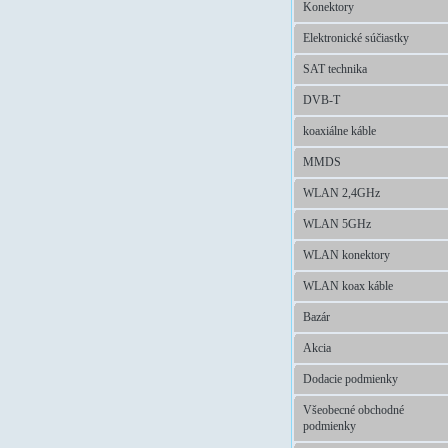
Konektory
Elektronické súčiastky
SAT technika
DVB-T
koaxiálne káble
MMDS
WLAN 2,4GHz
WLAN 5GHz
WLAN konektory
WLAN koax káble
Bazár
Akcia
Dodacie podmienky
Všeobecné obchodné
podmienky