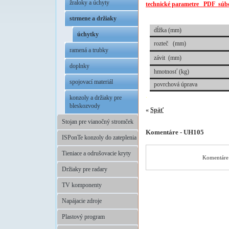
žraloky a úchyty
technické parametre PDF súb
h
strmene a držiaky
dĺžka (mm)
úchytky
rozteč (mm)
ramená a trubky
závit (mm)
doplnky
hmotnosť (kg)
spojovací materiál
povrchová úprava
.
konzoly a držiaky pre
bleskozvody
«
Späť
Stojan pre vianočný stromček
Komentáre - UH105
ISPonTe konzoly do zateplenia
Tieniace a odrušovacie kryty
Komentáre 
Držiaky pre radary
TV komponenty
Napájacie zdroje
Plastový program