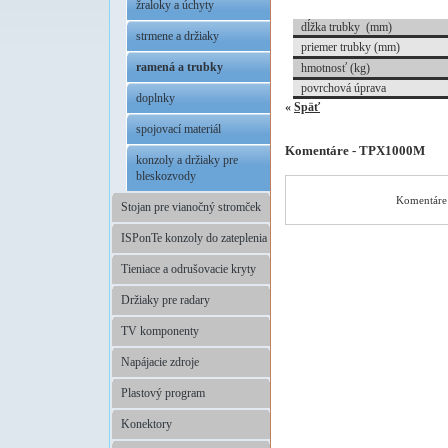
žraloky a úchyty
dĺžka trubky (mm)
strmene a držiaky
priemer trubky (mm)
ramená a trubky
hmotnosť (kg)
povrchová úprava
doplnky
«
Späť
spojovací materiál
Komentáre - TPX1000M
konzoly a držiaky pre
bleskozvody
Komentáre 
Stojan pre vianočný stromček
ISPonTe konzoly do zateplenia
Tieniace a odrušovacie kryty
Držiaky pre radary
TV komponenty
Napájacie zdroje
Plastový program
Konektory