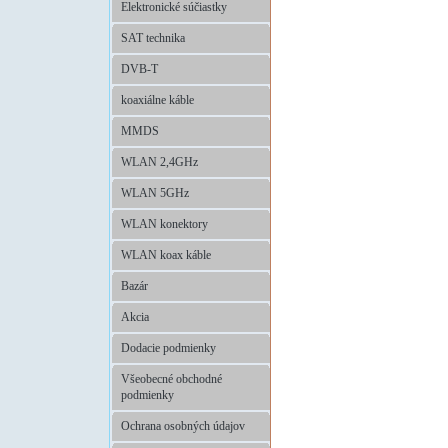
Elektronické súčiastky
SAT technika
DVB-T
koaxiálne káble
MMDS
WLAN 2,4GHz
WLAN 5GHz
WLAN konektory
WLAN koax káble
Bazár
Akcia
Dodacie podmienky
Všeobecné obchodné
podmienky
Ochrana osobných údajov