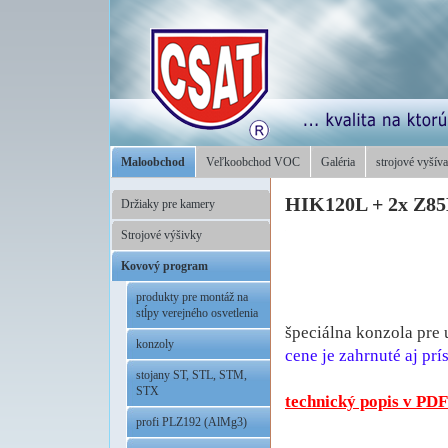
Maloobchod
Veľkoobchod VOC
Galéria
strojové vyšíva
HIK120L + 2x Z8
Držiaky pre kamery
Strojové výšivky
Kovový program
produkty pre montáž na
stĺpy verejného osvetlenia
špeciálna konzola pre
konzoly
cene je zahrnuté aj p
stojany ST, STL, STM,
STX
technický popis v PDF
profi PLZ192 (AlMg3)