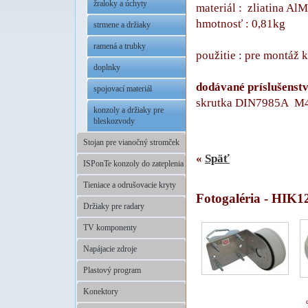
žraloky a úchyty
materiál : zliatina Al
hmotnosť : 0,81kg
strmene a držiaky
.
ramená a trubky
použitie : pre montáž
doplnky
.
dodávané príslušenst
spojovací materiál
skrutka DIN7985A M
konzoly a držiaky pre
bleskozvody
Stojan pre vianočný stromček
«
Späť
ISPonTe konzoly do zateplenia
Tieniace a odrušovacie kryty
Fotogaléria - HIK
Držiaky pre radary
TV komponenty
Napájacie zdroje
Plastový program
Konektory