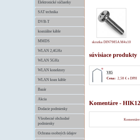
Elektronické súčiastky
SAT technika
DVB-T
koaxiálne káble
MMDS
skrutka DIN7985A M4x10
WLAN 2,4GHz
súvisiace produkty
WLAN 5GHz
WLAN konektory
V85
Cena:
2,58 € s DPH
WLAN koax káble
Bazár
Akcia
Komentáre - HIK1
Dodacie podmienky
Všeobecné obchodné
Komentáre 
podmienky
Ochrana osobných údajov