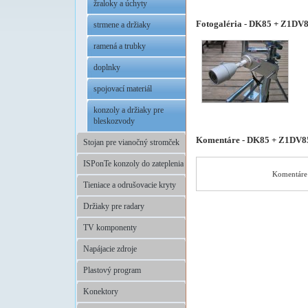
žraloky a úchyty
Fotogaléria - DK85 + Z1DV
strmene a držiaky
ramená a trubky
doplnky
spojovací materiál
konzoly a držiaky pre
bleskozvody
Komentáre - DK85 + Z1DV8
Stojan pre vianočný stromček
ISPonTe konzoly do zateplenia
Komentáre 
Tieniace a odrušovacie kryty
Držiaky pre radary
TV komponenty
Napájacie zdroje
Plastový program
Konektory