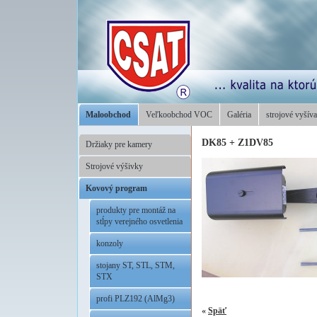
Maloobchod
Veľkoobchod VOC
Galéria
strojové vyšíva
DK85 + Z1DV85
Držiaky pre kamery
Strojové výšivky
Kovový program
produkty pre montáž na
stĺpy verejného osvetlenia
konzoly
stojany ST, STL, STM,
STX
profi PLZ192 (AlMg3)
«
Späť