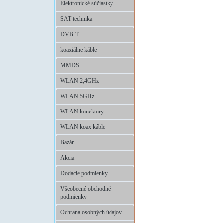
Elektronické súčiastky
SAT technika
DVB-T
koaxiálne káble
MMDS
WLAN 2,4GHz
WLAN 5GHz
WLAN konektory
WLAN koax káble
Bazár
Akcia
Dodacie podmienky
Všeobecné obchodné
podmienky
Ochrana osobných údajov