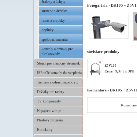
žraloky a úchyty
Fotogaléria - DK105 + Z5V
strmene a držiaky
ramená a trubky
doplnky
spojovací materiál
konzoly a držiaky pre
súvisiace produkty
bleskozvody
Stojan pre vianočný stromček
Z5V105
Cena:
9,37 € s DPH
ISPonTe konzoly do zateplenia
Tieniace a odrušovacie kryty
Komentáre - DK105 + Z5V1
Držiaky pre radary
TV komponenty
Komentáre 
Napájacie zdroje
Plastový program
Konektory