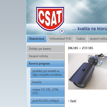
Maloobchod
Veľkoobchod VOC
Galéria
strojové vyšíva
DK105 + Z5V105
Držiaky pre kamery
Strojové výšivky
Kovový program
produkty pre montáž na
stĺpy verejného osvetlenia
konzoly
stojany ST, STL, STM,
STX
«
Späť
profi PLZ192 (AlMg3)