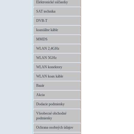
Elektronické súčiastky
SAT technika
DVB-T
koaxiálne káble
MMDS
WLAN 2,4GHz
WLAN 5GHz
WLAN konektory
WLAN koax káble
Bazár
Akcia
Dodacie podmienky
Všeobecné obchodné
podmienky
Ochrana osobných údajov