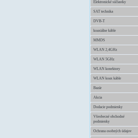
Elektronické súčiastky
SAT technika
DVB-T
koaxiálne káble
MMDS
WLAN 2,4GHz
WLAN 5GHz
WLAN konektory
WLAN koax káble
Bazár
Akcia
Dodacie podmienky
Všeobecné obchodné
podmienky
Ochrana osobných údajov