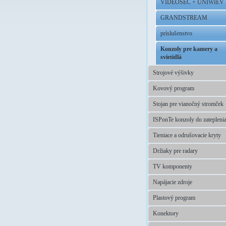
VIDEOSEC + UNIWIEV
GRANDSTREAM
príslušenstvo
Konzoly pre kamery a
svietidlá
Strojové výšivky
Kovový program
Stojan pre vianočný stromček
ISPonTe konzoly do zatepleni
Tieniace a odrušovacie kryty
Držiaky pre radary
TV komponenty
Napájacie zdroje
Plastový program
Konektory