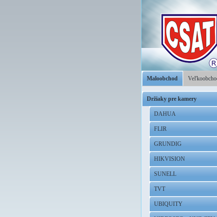
Maloobchod
Veľkoobch
Držiaky pre kamery
DAHUA
FLIR
GRUNDIG
HIKVISION
SUNELL
TVT
UBIQUITY