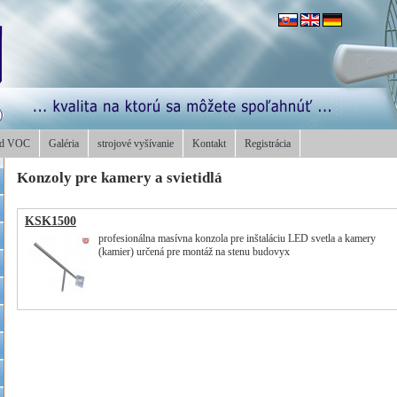
od VOC
Galéria
strojové vyšívanie
Kontakt
Registrácia
Konzoly pre kamery a svietidlá
KSK1500
profesionálna masívna konzola pre inštaláciu LED svetla a kamery
(kamier) určená pre montáž na stenu budovyx