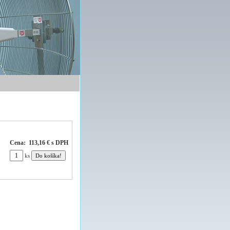
Cena:
113,16 € s DPH
ks