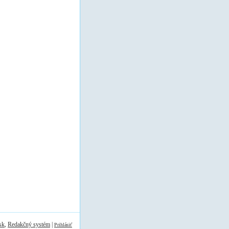
sk
,
Redakčný systém
|
Prihlásiť