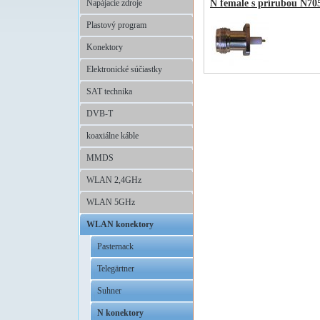
Napájacie zdroje
N female s prírubou N70
Plastový program
Konektory
Elektronické súčiastky
SAT technika
DVB-T
koaxiálne káble
MMDS
WLAN 2,4GHz
WLAN 5GHz
WLAN konektory
Pasternack
Telegärtner
Suhner
N konektory