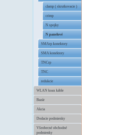
clamp ( skrutkovacie )
crimp
N spojky
N panelové
SMArp konektory
SMA konektory
TNCrp
TNC
redukcie
WLAN koax káble
Bazár
Akcia
Dodacie podmienky
Všeobecné obchodné
podmienky