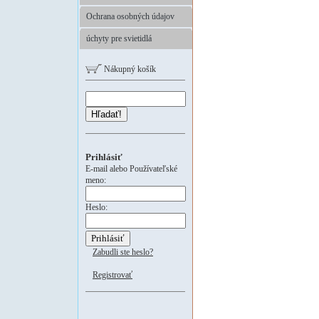
Ochrana osobných údajov
úchyty pre svietidlá
Nákupný košík
Hľadať!
Prihlásiť
E-mail alebo Používateľské
meno:
Heslo:
Zabudli ste heslo?
Registrovať