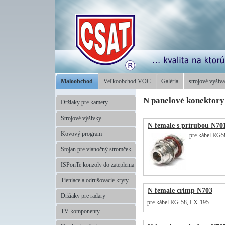
Maloobchod
Veľkoobchod VOC
Galéria
strojové vyšíva
N panelové konektory
Držiaky pre kamery
Strojové výšivky
N female s prírubou N70
Kovový program
pre kábel RG
Stojan pre vianočný stromček
ISPonTe konzoly do zateplenia
Tieniace a odrušovacie kryty
N female crimp N703
Držiaky pre radary
pre kábel RG-58, LX-195
TV komponenty