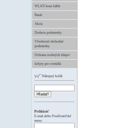
WLAN koax káble
Bazár
Akcia
Dodacie podmienky
Všeobecné obchodné
podmienky
Ochrana osobných údajov
úchyty pre svietidlá
Nákupný košík
Hľadať!
Prihlásiť
E-mail alebo Používateľské
meno: