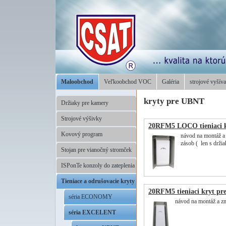
Maloobchod
Veľkoobchod VOC
Galéria
strojové vyšíva
kryty pre UBNT
Držiaky pre kamery
Strojové výšivky
20RFM5 LOCO tieniaci 
Kovový program
návod na montáž a 
zásob ( len s drž
Stojan pre vianočný stromček
ISPonTe konzoly do zateplenia
Tieniace a odrušovacie kryty
20RFM5 tieniaci kryt pr
séria ECONOMY
návod na montáž a zm
séria EXCELENT