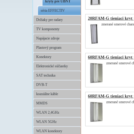
kryty pre UBNT
séria EFFECTIV
20RFAM-G tieniaci kryt
Držiaky pre radary
zmerané smerové charak
TV komponenty
Napájacie zdroje
Plastový program
Konektory
60RFAM-G tieniaci kryt
zmerané smerové chr
Elektronické súčiastky
SAT technika
DVB-T
koaxiálne káble
60RFAM-G tieniaci kryt
zmerané smerové cha
MMDS
WLAN 2,4GHz
WLAN 5GHz
WLAN konektory