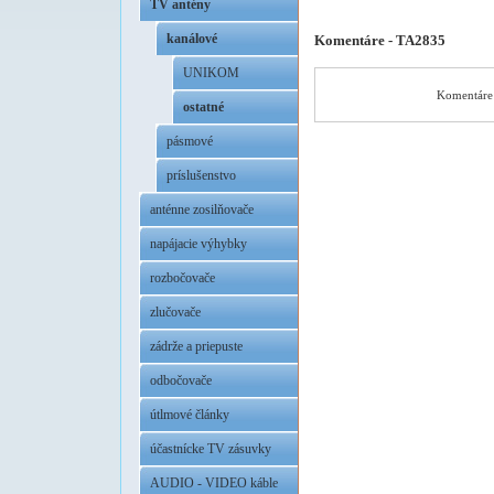
TV antény
kanálové
Komentáre - TA2835
UNIKOM
Komentáre 
ostatné
pásmové
príslušenstvo
anténne zosilňovače
napájacie výhybky
rozbočovače
zlučovače
zádrže a priepuste
odbočovače
útlmové články
účastnícke TV zásuvky
AUDIO - VIDEO káble