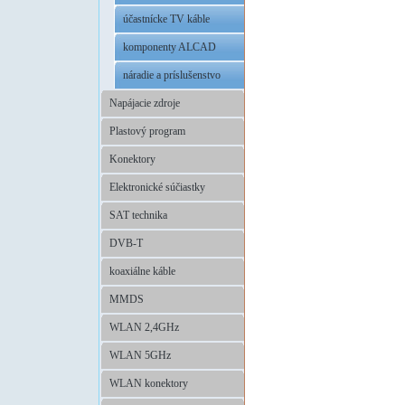
účastnícke TV káble
komponenty ALCAD
náradie a príslušenstvo
Napájacie zdroje
Plastový program
Konektory
Elektronické súčiastky
SAT technika
DVB-T
koaxiálne káble
MMDS
WLAN 2,4GHz
WLAN 5GHz
WLAN konektory