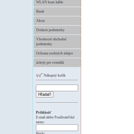
WLAN koax káble
Bazár
Akcia
Dodacie podmienky
Všeobecné obchodné
podmienky
Ochrana osobných údajov
úchyty pre svietidlá
Nákupný košík
Hľadať!
Prihlásiť
E-mail alebo Používateľské
meno:
Heslo: