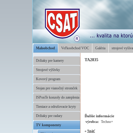
Maloobchod
Veľkoobchod VOC
Galéria
strojové vyšíva
TA2835
Držiaky pre kamery
Strojové výšivky
Kovový program
Stojan pre vianočný stromček
ISPonTe konzoly do zateplenia
Tieniace a odrušovacie kryty
Ďalšie informácie
Držiaky pre radary
výrobca:
Techno+
TV komponenty
«
Späť