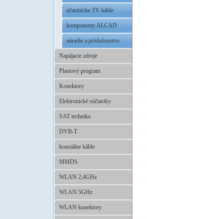
účastnícke TV káble
komponenty ALCAD
náradie a príslušenstvo
Napájacie zdroje
Plastový program
Konektory
Elektronické súčiastky
SAT technika
DVB-T
koaxiálne káble
MMDS
WLAN 2,4GHz
WLAN 5GHz
WLAN konektory