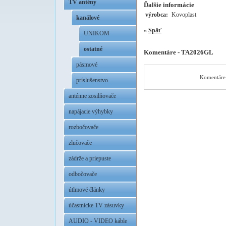
TV antény
Ďalšie informácie
výrobca:
Kovoplast
kanálové
«
Späť
UNIKOM
ostatné
Komentáre - TA2026GL
pásmové
Komentáre 
príslušenstvo
anténne zosilňovače
napájacie výhybky
rozbočovače
zlučovače
zádrže a priepuste
odbočovače
útlmové články
účastnícke TV zásuvky
AUDIO - VIDEO káble