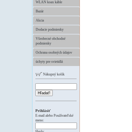
WLAN koax káble
Bazár
Akcia
Dodacie podmienky
Všeobecné obchodné
podmienky
Ochrana osobných údajov
úchyty pre svietidlá
Nákupný košík
Hľadať!
Prihlásiť
E-mail alebo Používateľské
meno:
Heslo: