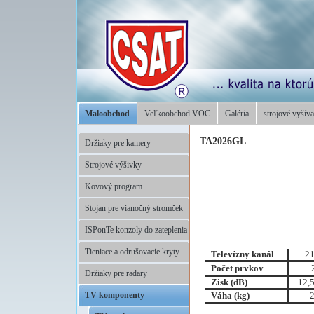
Maloobchod
Veľkoobchod VOC
Galéria
strojové vyšíva
TA2026GL
Držiaky pre kamery
Strojové výšivky
Kovový program
Stojan pre vianočný stromček
ISPonTe konzoly do zateplenia
Tieniace a odrušovacie kryty
Televízny kanál
21
Počet prvkov
Držiaky pre radary
Zisk (dB)
12,5
Váha (kg)
2
TV komponenty