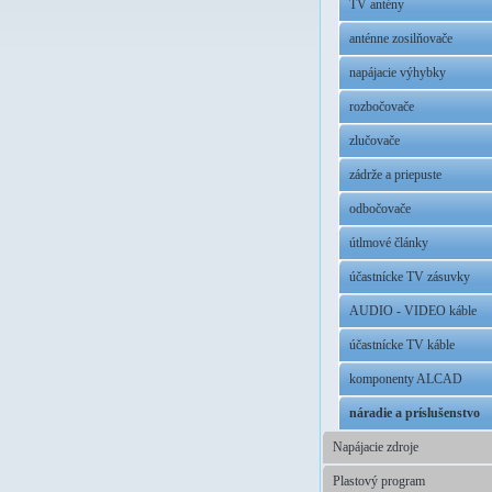
TV antény
anténne zosilňovače
napájacie výhybky
rozbočovače
zlučovače
zádrže a priepuste
odbočovače
útlmové články
účastnícke TV zásuvky
AUDIO - VIDEO káble
účastnícke TV káble
komponenty ALCAD
náradie a príslušenstvo
Napájacie zdroje
Plastový program