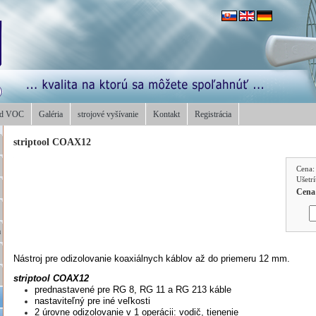
od VOC
Galéria
strojové vyšívanie
Kontakt
Registrácia
striptool COAX12
Cena
Ušetr
Cena
a
Nástroj pre odizolovanie koaxiálnych káblov až do priemeru 12 mm.
striptool COAX12
prednastavené pre RG 8, RG 11
a RG 213 káble
nastaviteľný pre iné veľkosti
2 úrovne odizolovanie v 1 operácii: vodič, tienenie