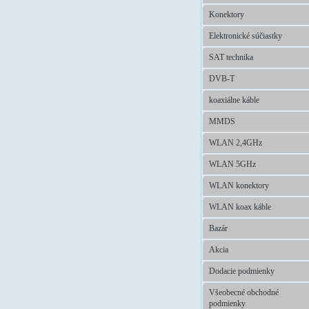
Konektory
Elektronické súčiastky
SAT technika
DVB-T
koaxiálne káble
MMDS
WLAN 2,4GHz
WLAN 5GHz
WLAN konektory
WLAN koax káble
Bazár
Akcia
Dodacie podmienky
Všeobecné obchodné
podmienky