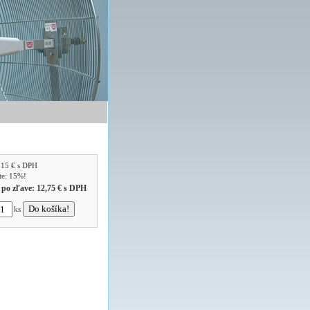
:
15 €
s DPH
íte: 15%!
 po zľave:
12,75 €
s DPH
ks