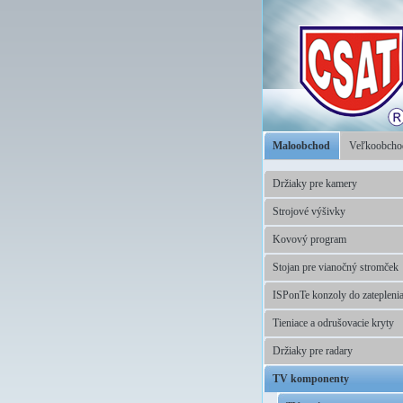
Maloobchod
Veľkoobch
Držiaky pre kamery
Strojové výšivky
Kovový program
Stojan pre vianočný stromček
ISPonTe konzoly do zatepleni
Tieniace a odrušovacie kryty
Držiaky pre radary
TV komponenty