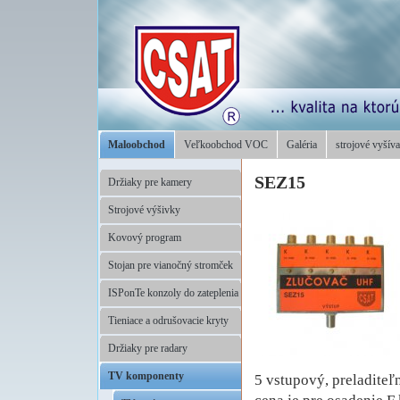
Maloobchod
Veľkoobchod VOC
Galéria
strojové vyšíva
SEZ15
Držiaky pre kamery
Strojové výšivky
Kovový program
Stojan pre vianočný stromček
ISPonTe konzoly do zateplenia
Tieniace a odrušovacie kryty
Držiaky pre radary
TV komponenty
5 vstupový, preladiteľ