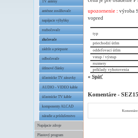
cena je pre osadenie F
TV antény
upozornenie :
výroba S
anténne zosilňovače
vopred
napájacie výhybky
rozbočovače
typ
zlučovače
priechodzí útlm
zádrže a priepuste
oddeľovací útlm
vstup / výstup
odbočovače
rozmery
útlmové články
príklady vyhotovenia
«
Späť
účastnícke TV zásuvky
AUDIO - VIDEO káble
Komentáre - SEZ1
účastnícke TV káble
komponenty ALCAD
Komentáre 
náradie a príslušenstvo
Napájacie zdroje
Plastový program