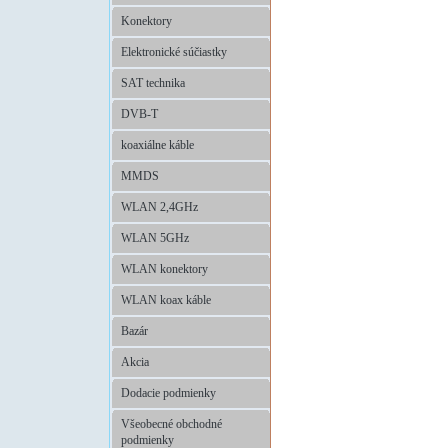
Konektory
Elektronické súčiastky
SAT technika
DVB-T
koaxiálne káble
MMDS
WLAN 2,4GHz
WLAN 5GHz
WLAN konektory
WLAN koax káble
Bazár
Akcia
Dodacie podmienky
Všeobecné obchodné
podmienky