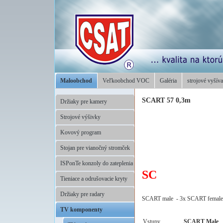
Maloobchod
Veľkoobchod VOC
Galéria
strojové vyšíva
SCART 57 0,3m
Držiaky pre kamery
Strojové výšivky
Kovový program
Stojan pre vianočný stromček
ISPonTe konzoly do zateplenia
SC
Tieniace a odrušovacie kryty
,
Držiaky pre radary
SCART male - 3x SCART female 
TV komponenty
Vstupy
SCART Male