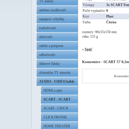
TV antény
Výstupy
3x SCART Fem
anténne zosilňovače
Počet vypínačov
0
Kryt
Plast
napájacie výhybky
Farba
Čierna
rozbočovače
rozmery: 90x55x150 mm
váha: 155 g
zlučovače
zádrže a priepuste
«
Späť
odbočovače
Komentáre - SCART 57 0,3
útlmové články
účastnícke TV zásuvky
Komentáre 
AUDIO - VIDEO káble
HDMI a opto
SCART - SCART
SCART - CINCH
CLICKTRONIK
HOME THEATER