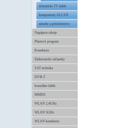
účastnícke TV káble
komponenty ALCAD
náradie a príslušenstvo
Napájacie zdroje
Plastový program
Konektory
Elektronické súčiastky
SAT technika
DVB-T
koaxiálne káble
MMDS
WLAN 2,4GHz
WLAN 5GHz
WLAN konektory