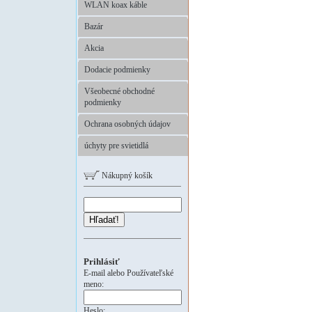
WLAN koax káble
Bazár
Akcia
Dodacie podmienky
Všeobecné obchodné
podmienky
Ochrana osobných údajov
úchyty pre svietidlá
Nákupný košík
Hľadať!
Prihlásiť
E-mail alebo Používateľské
meno:
Heslo: