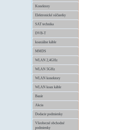
Konektory
Elektronické súčiastky
SAT technika
DVB-T
koaxiálne káble
MMDS
WLAN 2,4GHz
WLAN 5GHz
WLAN konektory
WLAN koax káble
Bazár
Akcia
Dodacie podmienky
Všeobecné obchodné
podmienky