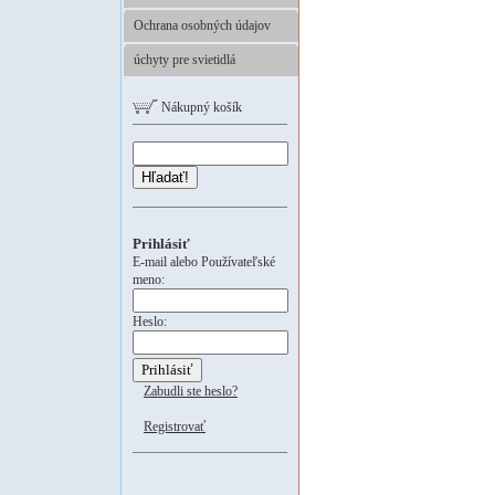
Ochrana osobných údajov
úchyty pre svietidlá
Nákupný košík
Hľadať!
Prihlásiť
E-mail alebo Používateľské
meno:
Heslo:
Zabudli ste heslo?
Registrovať