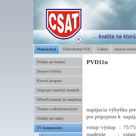
Maloobchod
Veľkoobchod VOC
Galéria
strojové vyšíva
PVD11n
Držiaky pre kamery
Strojové výšivky
Kovový program
Stojan pre vianočný stromček
ISPonTe konzoly do zateplenia
napájacia výhybka pre
Tieniace a odrušovacie kryty
pre pripojenie k napá
Držiaky pre radary
vstup/ výstup : 75/7
TV komponenty
osadenie : vstup/v