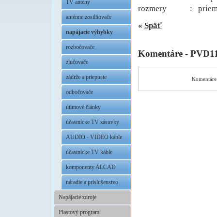
TV antény
rozmery : priemer
anténne zosilňovače
«
Späť
napájacie výhybky
rozbočovače
Komentáre - PVD1
zlučovače
zádrže a priepuste
Komentáre 
odbočovače
útlmové články
účastnícke TV zásuvky
AUDIO - VIDEO káble
účastnícke TV káble
komponenty ALCAD
náradie a príslušenstvo
Napájacie zdroje
Plastový program