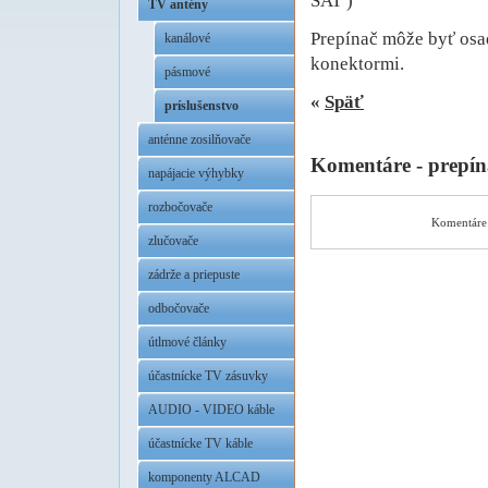
SAT )
TV antény
Prepínač môže byť osa
kanálové
konektormi.
pásmové
«
Späť
príslušenstvo
anténne zosilňovače
Komentáre - prepí
napájacie výhybky
rozbočovače
Komentáre 
zlučovače
zádrže a priepuste
odbočovače
útlmové články
účastnícke TV zásuvky
AUDIO - VIDEO káble
účastnícke TV káble
komponenty ALCAD