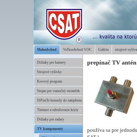
Maloobchod
Veľkoobchod VOC
Galéria
strojové vyšíva
prepínač TV anté
Držiaky pre kamery
Strojové výšivky
Kovový program
Stojan pre vianočný stromček
ISPonTe konzoly do zateplenia
Tieniace a odrušovacie kryty
Držiaky pre radary
TV komponenty
používa sa pre jednod