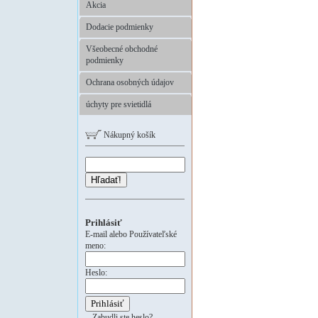
Akcia
Dodacie podmienky
Všeobecné obchodné
podmienky
Ochrana osobných údajov
úchyty pre svietidlá
Nákupný košík
Hľadať!
Prihlásiť
E-mail alebo Používateľské
meno:
Heslo:
Zabudli ste heslo?