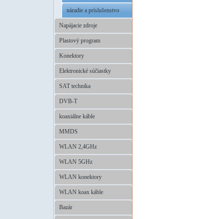
náradie a príslušenstvo
Napájacie zdroje
Plastový program
Konektory
Elektronické súčiastky
SAT technika
DVB-T
koaxiálne káble
MMDS
WLAN 2,4GHz
WLAN 5GHz
WLAN konektory
WLAN koax káble
Bazár