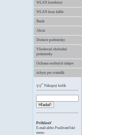
WLAN konektory
WLAN koax káble
Bazár
Akcia
Dodacie podmienky
Všeobecné obchodné
podmienky
Ochrana osobných údajov
úchyty pre svietidlá
Nákupný košík
Hľadať!
Prihlásiť
E-mail alebo Používateľské
meno: