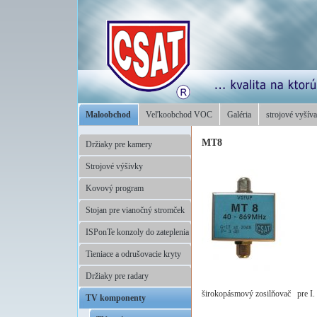
Maloobchod
Veľkoobchod VOC
Galéria
strojové vyšíva
MT8
Držiaky pre kamery
Strojové výšivky
Kovový program
Stojan pre vianočný stromček
ISPonTe konzoly do zateplenia
Tieniace a odrušovacie kryty
Držiaky pre radary
širokopásmový zosilňovač pre I.
TV komponenty