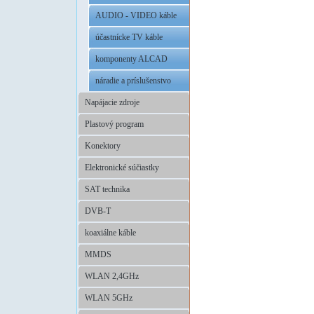
AUDIO - VIDEO káble
účastnícke TV káble
komponenty ALCAD
náradie a príslušenstvo
Napájacie zdroje
Plastový program
Konektory
Elektronické súčiastky
SAT technika
DVB-T
koaxiálne káble
MMDS
WLAN 2,4GHz
WLAN 5GHz