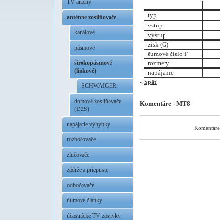
TV antény
typ
anténne zosilňovače
vstup
kanálové
výstup
zisk (G)
pásmové
šumové číslo F
rozmery
širokopásmové
(linkové)
napájanie
«
Späť
SCHWAIGER
domové zosilňovače
Komentáre - MT8
(DZS)
napájacie výhybky
Komentáre 
rozbočovače
zlučovače
zádrže a priepuste
odbočovače
útlmové články
účastnícke TV zásuvky