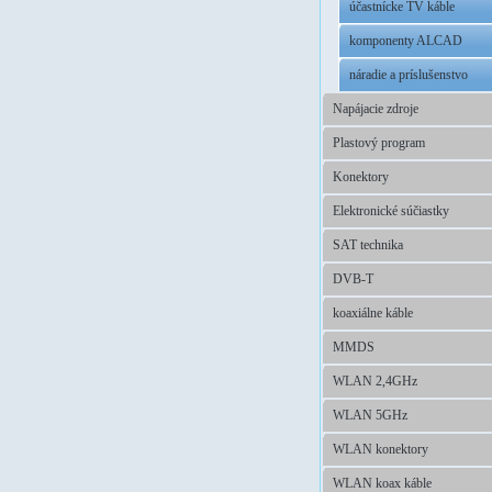
účastnícke TV káble
komponenty ALCAD
náradie a príslušenstvo
Napájacie zdroje
Plastový program
Konektory
Elektronické súčiastky
SAT technika
DVB-T
koaxiálne káble
MMDS
WLAN 2,4GHz
WLAN 5GHz
WLAN konektory
WLAN koax káble