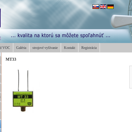
od VOC
Galéria
strojové vyšívanie
Kontakt
Registrácia
MT33
a