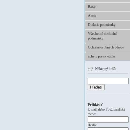
Bazár
Akcia
Dodacie podmienky
Všeobecné obchodné
podmienky
Ochrana osobných údajov
úchyty pre svietidlá
Nákupný košík
Hľadať!
Prihlásiť
E-mail alebo Používateľské
meno:
Heslo: