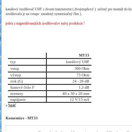
kanálový zosilňovač UHF s dvomi tranzistormi ( dvojstupňový ) určený pre montáž do k
zosilňovača je na vstupe zaradený symetrizačný člen ).
.
jeden z najpredávanejších zosilňovačov našej produkcie !
)
MT33
typ
kanálový UHF
vstup
300 Ohm
výstup
75 Ohm
zisk (G)
24 - 26 dB
šumové číslo F
1,3 dB
rozmery
40 x 30 x 20 mm
napájanie
12 V/15 mA
«
Späť
Komentáre - MT33