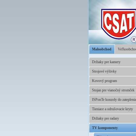
Maloobchod
Veľkoobch
Držiaky pre kamery
Strojové výšivky
Kovový program
Stojan pre vianočný stromček
ISPonTe konzoly do zatepleni
Tieniace a odrušovacie kryty
Držiaky pre radary
TV komponenty