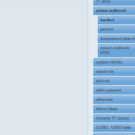
TV antény
anténne zosilňovače
kanálové
pásmové
širokopásmové (linkové
domové zosilňovače
(DZS)
napájacie výhybky
rozbočovače
zlučovače
zádrže a priepuste
odbočovače
útlmové články
účastnícke TV zásuvky
AUDIO - VIDEO káble