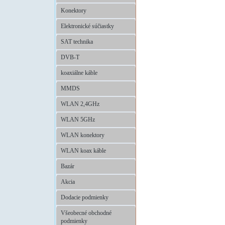
Konektory
Elektronické súčiastky
SAT technika
DVB-T
koaxiálne káble
MMDS
WLAN 2,4GHz
WLAN 5GHz
WLAN konektory
WLAN koax káble
Bazár
Akcia
Dodacie podmienky
Všeobecné obchodné
podmienky