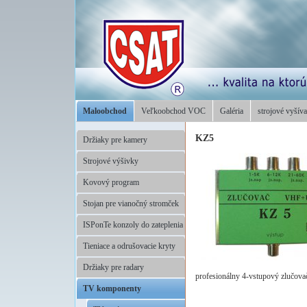
Maloobchod
Veľkoobchod VOC
Galéria
strojové vyšíva
KZ5
Držiaky pre kamery
Strojové výšivky
Kovový program
Stojan pre vianočný stromček
ISPonTe konzoly do zateplenia
Tieniace a odrušovacie kryty
Držiaky pre radary
profesionálny 4-vstupový zlučo
TV komponenty