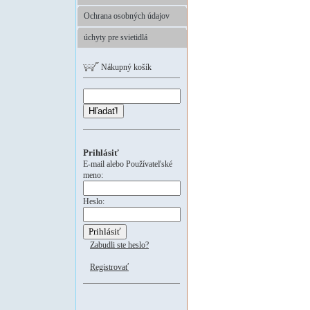
Ochrana osobných údajov
úchyty pre svietidlá
Nákupný košík
Hľadať!
Prihlásiť
E-mail alebo Používateľské
meno:
Heslo:
Zabudli ste heslo?
Registrovať