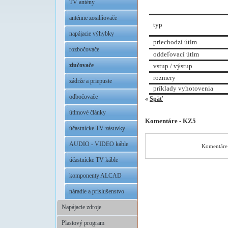
TV antény
anténne zosilňovače
typ
napájacie výhybky
priechodzí útlm
rozbočovače
oddeľovací útlm
zlučovače
vstup / výstup
rozmery
zádrže a priepuste
príklady vyhotovenia
odbočovače
«
Späť
útlmové články
Komentáre - KZ5
účastnícke TV zásuvky
AUDIO - VIDEO káble
Komentáre 
účastnícke TV káble
komponenty ALCAD
náradie a príslušenstvo
Napájacie zdroje
Plastový program