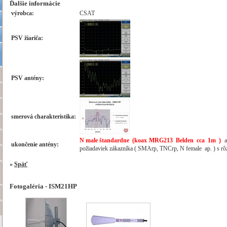
Ďalšie informácie
výrobca:
CSAT
PSV žiariča:
PSV antény:
smerová charakteristika:
N male štandardne (koax MRG213 Belden cca 1m )
al
ukončenie antény:
požiadaviek zákazníka ( SMArp, TNCrp, N female ap. ) s rô
«
Späť
Fotogaléria - ISM21HP