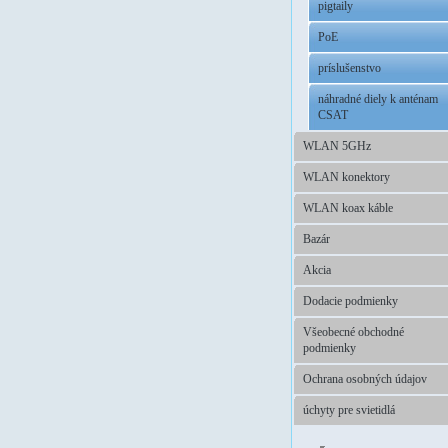
pigtaily
PoE
príslušenstvo
náhradné diely k anténam
CSAT
WLAN 5GHz
WLAN konektory
WLAN koax káble
Bazár
Akcia
Dodacie podmienky
Všeobecné obchodné
podmienky
Ochrana osobných údajov
úchyty pre svietidlá