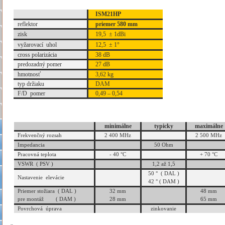
ISM21HP
reflektor
priemer 580 mm
zisk
19,5
±
1dBi
vy
žarovací uhol
12,5
±
1
°
cross polarizácia
38 dB
predozadný pomer
27 dB
hmotnosť
3,62 kg
typ držiaku
DAM
F/D pomer
0,49 – 0,54
minimálne
typicky
maximálne
Frekvenčný rozsah
2 400 MHz
2 500 MHz
Impedancia
50 Ohm
Pracovná teplota
- 40
°
C
+ 70
°
C
VSWR ( PSV )
1,2 až 1,5
50
°
( DAL )
Nastavenie elevácie
42
°
( DAM )
Priemer stožiara ( DAL )
32 mm
48 mm
pre montáž ( DAM )
28 mm
65 mm
Povrchová úprava
zinkovanie