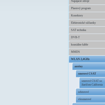
Napájacie zdroje
Plastový program
Konektory
Elektronické súčiastky
SAT technika
DVB-T
koaxiálne káble
MMDS
WLAN 2,4GHz
antény
smerové CSAT
smerové CSAT so
žiaričom California
sektorové
všesmerové