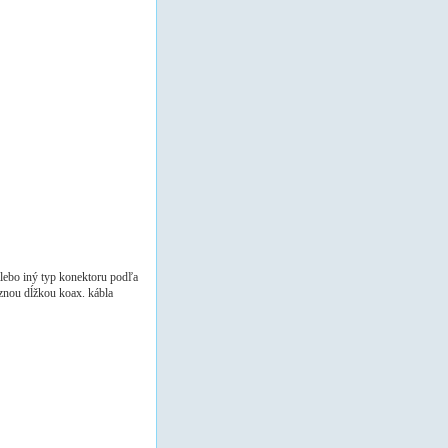
ebo iný typ konektoru podľa
znou dĺžkou koax. kábla