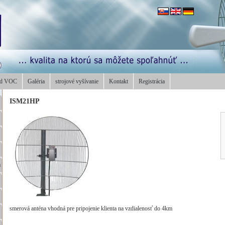
od VOC
Galéria
strojové vyšívanie
Kontakt
Registrácia
ISM21HP
a
smerová anténa vhodná pre pripojenie klienta na vzdialenosť do 4km