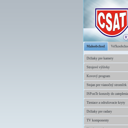
Maloobchod
Veľkoobch
Držiaky pre kamery
Strojové výšivky
Kovový program
Stojan pre vianočný stromček
ISPonTe konzoly do zatepleni
Tieniace a odrušovacie kryty
Držiaky pre radary
TV komponenty