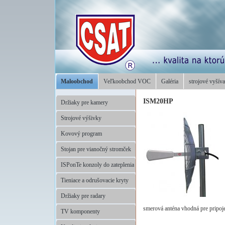
Maloobchod
Veľkoobchod VOC
Galéria
strojové vyšíva
ISM20HP
Držiaky pre kamery
Strojové výšivky
Kovový program
Stojan pre vianočný stromček
ISPonTe konzoly do zateplenia
Tieniace a odrušovacie kryty
Držiaky pre radary
smerová anténa vhodná pre pripoje
TV komponenty