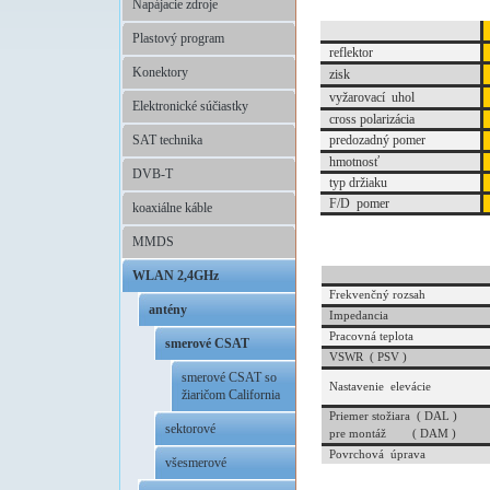
Napájacie zdroje
Plastový program
reflektor
Konektory
zisk
vy
žarovací uhol
Elektronické súčiastky
cross polarizácia
predozadný pomer
SAT technika
hmotnosť
DVB-T
typ držiaku
F/D pomer
koaxiálne káble
MMDS
WLAN 2,4GHz
Frekvenčný rozsah
antény
Impedancia
Pracovná teplota
smerové CSAT
VSWR ( PSV )
smerové CSAT so
Nastavenie elevácie
žiaričom California
Priemer stožiara ( DAL )
sektorové
pre montáž ( DAM )
Povrchová úprava
všesmerové