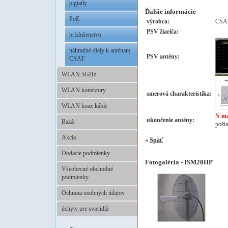
pigtaily
Ďalšie informácie
PoE
výrobca:
CSA
PSV žiariča:
príslušenstvo
náhradné diely k anténam
PSV antény:
CSAT
WLAN 5GHz
WLAN konektory
smerová charakteristika:
WLAN koax káble
N ma
ukončenie antény:
Bazár
poži
Akcia
«
Späť
Dodacie podmienky
Fotogaléria - ISM20HP
Všeobecné obchodné
podmienky
Ochrana osobných údajov
úchyty pre svietidlá