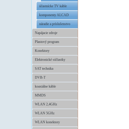
účastnícke TV káble
komponenty ALCAD
náradie a príslušenstvo
Napájacie zdroje
Plastový program
Konektory
Elektronické súčiastky
SAT technika
DVB-T
koaxiálne káble
MMDS
WLAN 2,4GHz
WLAN 5GHz
WLAN konektory