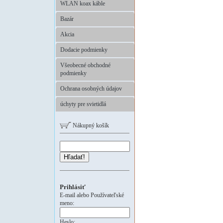
WLAN koax káble
Bazár
Akcia
Dodacie podmienky
Všeobecné obchodné
podmienky
Ochrana osobných údajov
úchyty pre svietidlá
Nákupný košík
Hľadať!
Prihlásiť
E-mail alebo Používateľské
meno:
Heslo: