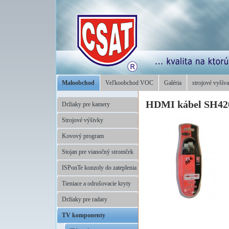
Maloobchod
Veľkoobchod VOC
Galéria
strojové vyšíva
HDMI kábel SH42
Držiaky pre kamery
Strojové výšivky
Kovový program
Stojan pre vianočný stromček
ISPonTe konzoly do zateplenia
Tieniace a odrušovacie kryty
Držiaky pre radary
TV komponenty