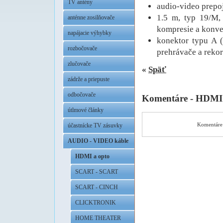
TV antény
audio-video prep
1.5 m, typ 19/M, 
anténne zosilňovače
kompresie a konver
napájacie výhybky
konektor typu A 
rozbočovače
prehrávače a rekord
zlučovače
«
Späť
zádrže a priepuste
odbočovače
Komentáre - HDMI
útlmové články
Komentáre 
účastnícke TV zásuvky
AUDIO - VIDEO káble
HDMI a opto
SCART - SCART
SCART - CINCH
CLICKTRONIK
HOME THEATER