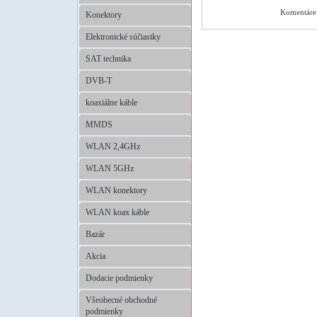
Komentáre 
Konektory
Elektronické súčiastky
SAT technika
DVB-T
koaxiálne káble
MMDS
WLAN 2,4GHz
WLAN 5GHz
WLAN konektory
WLAN koax káble
Bazár
Akcia
Dodacie podmienky
Všeobecné obchodné
podmienky