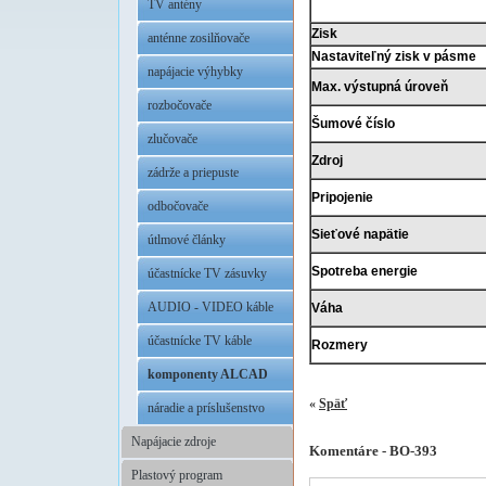
TV antény
Zisk
anténne zosilňovače
Nastaviteľný zisk v pásme
napájacie výhybky
Max. výstupná úroveň
rozbočovače
Šumové číslo
zlučovače
Zdroj
zádrže a priepuste
Pripojenie
odbočovače
Sieťové napätie
útlmové články
Spotreba energie
účastnícke TV zásuvky
AUDIO - VIDEO káble
Váha
účastnícke TV káble
Rozmery
komponenty ALCAD
«
Späť
náradie a príslušenstvo
Napájacie zdroje
Komentáre - BO-393
Plastový program