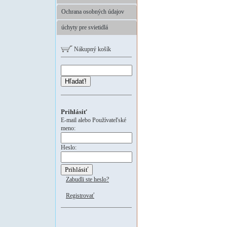
Ochrana osobných údajov
úchyty pre svietidlá
Nákupný košík
Hľadať!
Prihlásiť
E-mail alebo Používateľské
meno:
Heslo:
Zabudli ste heslo?
Registrovať