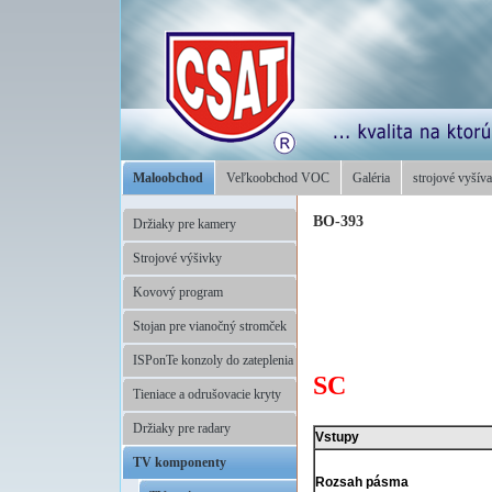
Maloobchod
Veľkoobchod VOC
Galéria
strojové vyšíva
BO-393
Držiaky pre kamery
Strojové výšivky
Kovový program
Stojan pre vianočný stromček
ISPonTe konzoly do zateplenia
SC
Tieniace a odrušovacie kryty
Držiaky pre radary
Vstupy
TV komponenty
Rozsah pásma