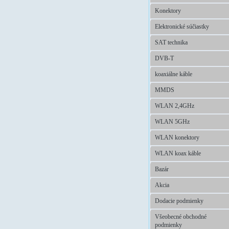
Konektory
Elektronické súčiastky
SAT technika
DVB-T
koaxiálne káble
MMDS
WLAN 2,4GHz
WLAN 5GHz
WLAN konektory
WLAN koax káble
Bazár
Akcia
Dodacie podmienky
Všeobecné obchodné
podmienky