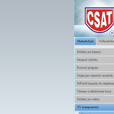
Maloobchod
Veľkoobch
Držiaky pre kamery
Strojové výšivky
Kovový program
Stojan pre vianočný stromček
ISPonTe konzoly do zatepleni
Tieniace a odrušovacie kryty
Držiaky pre radary
TV komponenty