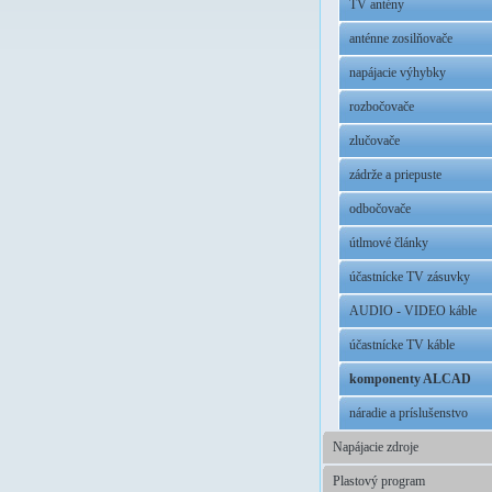
TV antény
anténne zosilňovače
napájacie výhybky
rozbočovače
zlučovače
zádrže a priepuste
odbočovače
útlmové články
účastnícke TV zásuvky
AUDIO - VIDEO káble
účastnícke TV káble
komponenty ALCAD
náradie a príslušenstvo
Napájacie zdroje
Plastový program