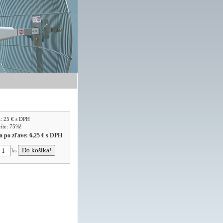
a:
25 €
s DPH
ríte: 75%!
a po zľave:
6,25 €
s DPH
ks