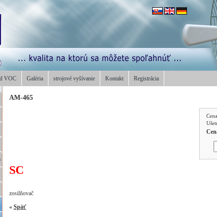
od VOC
Galéria
strojové vyšívanie
Kontakt
Registrácia
AM-465
Cen
Ušet
Cen
a
SC
zosilňovač
«
Späť