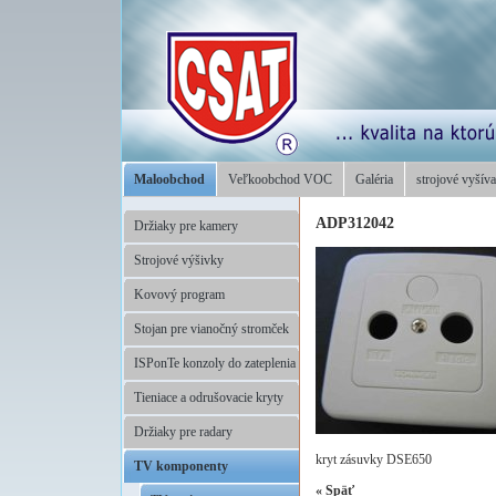
Maloobchod
Veľkoobchod VOC
Galéria
strojové vyšíva
ADP312042
Držiaky pre kamery
Strojové výšivky
Kovový program
Stojan pre vianočný stromček
ISPonTe konzoly do zateplenia
Tieniace a odrušovacie kryty
Držiaky pre radary
kryt zásuvky DSE650
TV komponenty
«
Späť