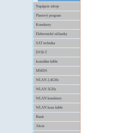
Napájacie zdroje
Plastový program
Konektory
Elektronické súčiastky
SAT technika
DVB-T
koaxiálne káble
MMDS
WLAN 2,4GHz
WLAN 5GHz
WLAN konektory
WLAN koax káble
Bazár
Akcia