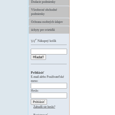
Dodacie podmienky
Všeobecné obchodné
podmienky
Ochrana osobných údajov
úchyty pre svietidlá
Nákupný košík
Hľadať!
Prihlásiť
E-mail alebo Používateľské
meno:
Heslo:
Zabudli ste heslo?