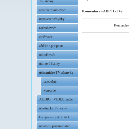
TV antény
anténne zosilňovače
Komentáre - ADP312042
napájacie výhybky
Komentáre 
rozbočovače
zlučovače
zádrže a priepuste
odbočovače
útlmové články
účastnícke TV zásuvky
priebežné
koncové
AUDIO - VIDEO káble
účastnícke TV káble
komponenty ALCAD
náradie a príslušenstvo