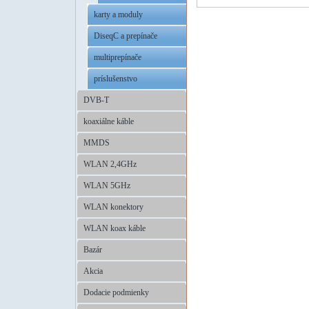
karty a moduly
DiseqC a prepínače
multiprepínače
príslušenstvo
DVB-T
koaxiálne káble
MMDS
WLAN 2,4GHz
WLAN 5GHz
WLAN konektory
WLAN koax káble
Bazár
Akcia
Dodacie podmienky