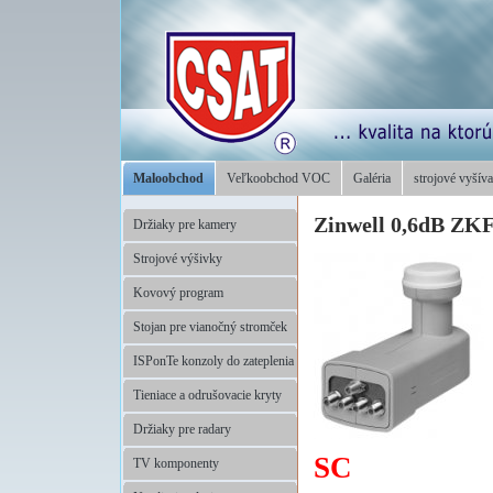
Maloobchod
Veľkoobchod VOC
Galéria
strojové vyšíva
Zinwell 0,6dB ZKF
Držiaky pre kamery
Strojové výšivky
Kovový program
Stojan pre vianočný stromček
ISPonTe konzoly do zateplenia
Tieniace a odrušovacie kryty
Držiaky pre radary
SC
TV komponenty