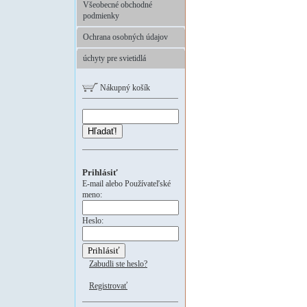
Všeobecné obchodné
podmienky
Ochrana osobných údajov
úchyty pre svietidlá
Nákupný košík
Hľadať!
Prihlásiť
E-mail alebo Používateľské
meno:
Heslo:
Zabudli ste heslo?
Registrovať