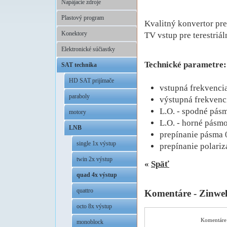
Napájacie zdroje
Plastový program
Kvalitný konvertor pre
Konektory
TV vstup pre terestriá
.
Elektronické súčiastky
Technické parametre:
SAT technika
HD SAT prijímače
vstupná frekvencia
paraboly
výstupná frekven
L.O. - spodné pá
motory
L.O. - horné pás
LNB
prepínanie pásma 
single 1x výstup
prepínanie polari
twin 2x výstup
«
Späť
quad 4x výstup
quattro
Komentáre - Zinwe
octo 8x výstup
Komentáre 
monoblock