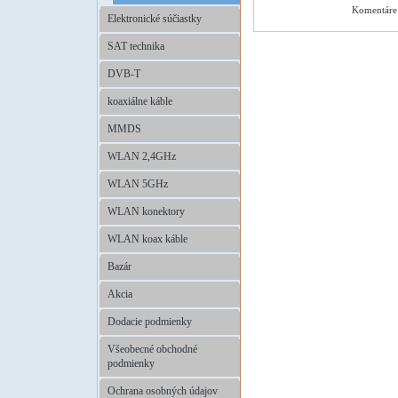
Komentáre 
Elektronické súčiastky
SAT technika
DVB-T
koaxiálne káble
MMDS
WLAN 2,4GHz
WLAN 5GHz
WLAN konektory
WLAN koax káble
Bazár
Akcia
Dodacie podmienky
Všeobecné obchodné
podmienky
Ochrana osobných údajov