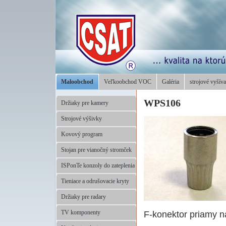
Maloobchod
Veľkoobchod VOC
Galéria
strojové vyšíva
WPS106
Držiaky pre kamery
Strojové výšivky
Kovový program
Stojan pre vianočný stromček
ISPonTe konzoly do zateplenia
Tieniace a odrušovacie kryty
Držiaky pre radary
F-konektor priamy n
TV komponenty