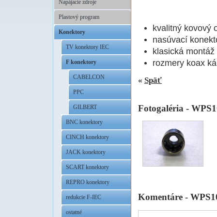
Napájacie zdroje
Plastový program
kvalitný kovový 
Konektory
nasúvací konekt
TV konektory IEC
klasická montáž 
rozmery koax ká
F konektory
CABELCON
«
Späť
PPC
Fotogaléria - WPS
GILBERT
BNC konektory
CINCH konektory
JACK konektory
SCART konektory
REPRO konektory
Komentáre - WPS1
redukcie F-IEC
ostatné